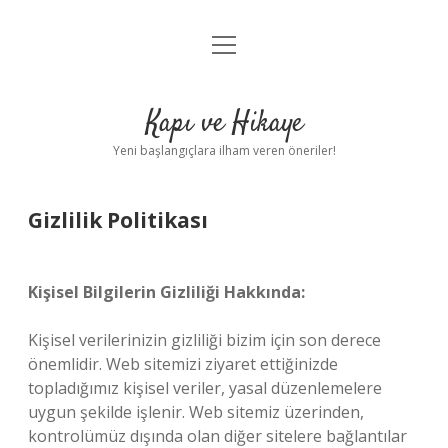
menüyü
Anasayfa
aç
Gizlilik Politikası
Kapı ve Hikaye
Yasal Uyarı
Yeni başlangıçlara ilham veren öneriler!
Hakkımızda
Gizlilik Politikası
Kişisel Bilgilerin Gizliliği Hakkında:
Kişisel verilerinizin gizliliği bizim için son derece
önemlidir. Web sitemizi ziyaret ettiğinizde
topladığımız kişisel veriler, yasal düzenlemelere
uygun şekilde işlenir. Web sitemiz üzerinden,
kontrolümüz dışında olan diğer sitelere bağlantılar