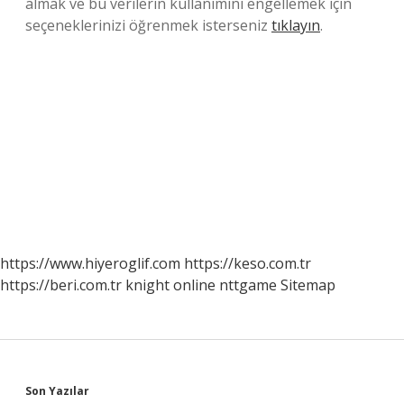
almak ve bu verilerin kullanımını engellemek için
seçeneklerinizi öğrenmek isterseniz
tıklayın
.
https://www.hiyeroglif.com
https://keso.com.tr
https://beri.com.tr
knight online
nttgame
Sitemap
Sidebar
Son Yazılar