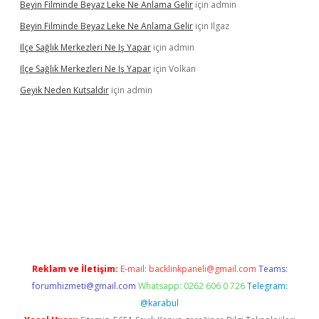
Beyin Filminde Beyaz Leke Ne Anlama Gelir
için
admin
Beyin Filminde Beyaz Leke Ne Anlama Gelir
için
Ilgaz
Ilçe Sağlık Merkezleri Ne Iş Yapar
için
admin
Ilçe Sağlık Merkezleri Ne Iş Yapar
için
Volkan
Geyik Neden Kutsaldır
için
admin
asino giriş
Reklam ve İletişim:
E-mail:
backlinkpaneli@gmail.com
Teams:
forumhizmeti@gmail.com
Whatsapp: 0262 606 0 726
Telegram:
@karabul