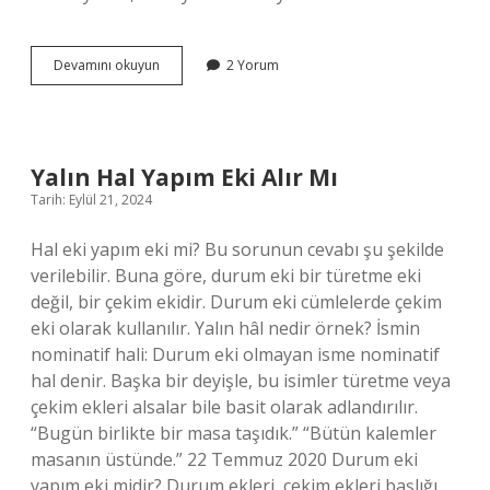
1
Devamını okuyun
2 Yorum
Cilt
Kaç
Chapter
Eder
Yalın Hal Yapım Eki Alır Mı
Tarih: Eylül 21, 2024
Hal eki yapım eki mi? Bu sorunun cevabı şu şekilde
verilebilir. Buna göre, durum eki bir türetme eki
değil, bir çekim ekidir. Durum eki cümlelerde çekim
eki olarak kullanılır. Yalın hâl nedir örnek? İsmin
nominatif hali: Durum eki olmayan isme nominatif
hal denir. Başka bir deyişle, bu isimler türetme veya
çekim ekleri alsalar bile basit olarak adlandırılır.
“Bugün birlikte bir masa taşıdık.” “Bütün kalemler
masanın üstünde.” 22 Temmuz 2020 Durum eki
yapım eki midir? Durum ekleri, çekim ekleri başlığı