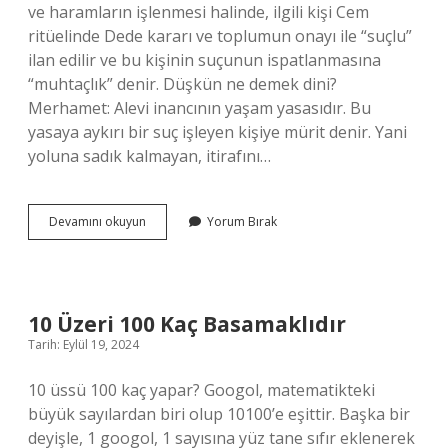
ve haramların işlenmesi halinde, ilgili kişi Cem
ritüelinde Dede kararı ve toplumun onayı ile “suçlu”
ilan edilir ve bu kişinin suçunun ispatlanmasına
“muhtaçlık” denir. Düşkün ne demek dini?
Merhamet: Alevi inancının yaşam yasasıdır. Bu
yasaya aykırı bir suç işleyen kişiye mürit denir. Yani
yoluna sadık kalmayan, itirafını…
Düşkün
Devamını okuyun
Yorum Bırak
Kimse
Ne
Demek
10 Üzeri 100 Kaç Basamaklıdır
Tarih: Eylül 19, 2024
10 üssü 100 kaç yapar? Googol, matematikteki
büyük sayılardan biri olup 10100’e eşittir. Başka bir
deyişle, 1 googol, 1 sayısına yüz tane sıfır eklenerek