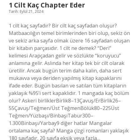
1 Cilt Kaç Chapter Eder
Tarih: Eylül 21, 2024
1 cilt kaç sayfadır? Bir cilt kaç sayfadan oluşur?
Matbaacılığın temel birimlerinden biri olup, sekiz ön
ve sekiz arka sayfa olmak üzere 16 sayfadan oluşan
bir kitabın parçasıdır. 1 cilt ne demek? “Deri”
kelimesi Arapçadan gelir ve sözlükte “koruyucu”
anlamına gelir. Aslında her kitap tek bir cilt olarak
üretilir. Ancak bugün terim daha kalın, daha sert
mukavva veya deriden yapılmış kitap kapaklarını
ifade eder. Bugün basılan ve satılan tüm kitapların
yaklaşık %95’i sert kapaklıdır. 1 mangada kaç bölüm
olur? Askeri birliklerBirlik8–13Çavuş/ErBirlik26–
55Çavuş/Teğmen/Üst TeğmenBölük80–225Üst
Teğmen/Yüzbaşı/BinbaşıTabur300–
1.300Binbaşı/Yarbay9 diğer hatlar Mangalar
ortalama kaç sayfa? Manga çizgi romanları yaklaşık
180 sayfadır, 20 sayfa eksik veya fazla…