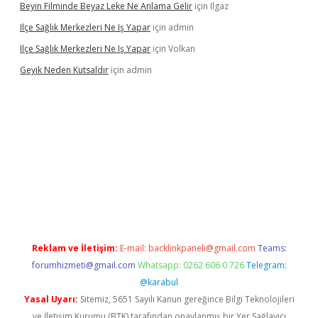
Beyin Filminde Beyaz Leke Ne Anlama Gelir
için
Ilgaz
Ilçe Sağlık Merkezleri Ne Iş Yapar
için
admin
Ilçe Sağlık Merkezleri Ne Iş Yapar
için
Volkan
Geyik Neden Kutsaldır
için
admin
vdcasino giriş
Reklam ve İletişim:
E-mail:
backlinkpaneli@gmail.com
Teams:
forumhizmeti@gmail.com
Whatsapp: 0262 606 0 726
Telegram:
@karabul
Yasal Uyarı:
Sitemiz, 5651 Sayılı Kanun gereğince Bilgi Teknolojileri
ve İletişim Kurumu (BTK) tarafından onaylanmış bir Yer Sağlayıcı