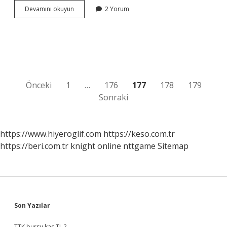
4
Devamını okuyun
2 Yorum
Sınıf
Matematik
Çözümleme
Nedir
Yazı
Önceki
1
…
176
177
178
179
Sonraki
sayfalaması
https://www.hiyeroglif.com
https://keso.com.tr
https://beri.com.tr
knight online
nttgame
Sitemap
Sidebar
Son Yazılar
TTK bursu kaç TL ?