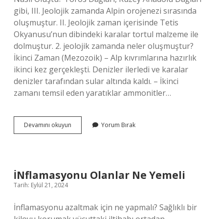
gibi, III. Jeolojik zamanda Alpin orojenezi sırasında
oluşmuştur. II. Jeolojik zaman içerisinde Tetis
Okyanusu’nun dibindeki karalar tortul malzeme ile
dolmuştur. 2. jeolojik zamanda neler oluşmuştur?
İkinci Zaman (Mezozoik) – Alp kıvrımlarına hazırlık
ikinci kez gerçekleşti. Denizler ilerledi ve karalar
denizler tarafından sular altında kaldı. – İkinci
zamanı temsil eden yaratıklar ammonitler…
3
Devamını okuyun
Yorum Bırak
Jeolojik
Zamanda
Neler
Olmuş
İNflamasyonu Olanlar Ne Yemeli
Tarih: Eylül 21, 2024
İnflamasyonu azaltmak için ne yapmalı? Sağlıklı bir