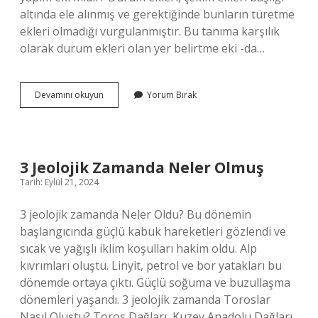
altında ele alınmış ve gerektiğinde bunların türetme
ekleri olmadığı vurgulanmıştır. Bu tanıma karşılık
olarak durum ekleri olan yer belirtme eki -da…
Yalın
Devamını okuyun
Yorum Bırak
Hal
Yapım
Eki
Alır
Mı
3 Jeolojik Zamanda Neler Olmuş
Tarih: Eylül 21, 2024
3 jeolojik zamanda Neler Oldu? Bu dönemin
başlangıcında güçlü kabuk hareketleri gözlendi ve
sıcak ve yağışlı iklim koşulları hakim oldu. Alp
kıvrımları oluştu. Linyit, petrol ve bor yatakları bu
dönemde ortaya çıktı. Güçlü soğuma ve buzullaşma
dönemleri yaşandı. 3 jeolojik zamanda Toroslar
Nasıl Oluştu? Toros Dağları, Kuzey Anadolu Dağları