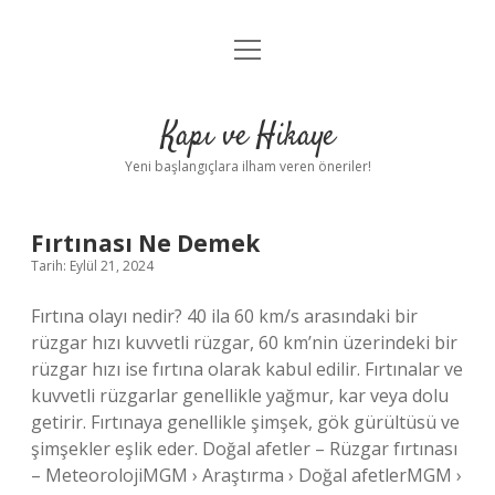
menüyü
Anasayfa
aç
Gizlilik Politikası
Kapı ve Hikaye
Yasal Uyarı
Yeni başlangıçlara ilham veren öneriler!
Hakkımızda
Kapı
Fırtınası Ne Demek
Tarih: Eylül 21, 2024
ve
Fırtına olayı nedir? 40 ila 60 km/s arasındaki bir
Hikaye
rüzgar hızı kuvvetli rüzgar, 60 km’nin üzerindeki bir
rüzgar hızı ise fırtına olarak kabul edilir. Fırtınalar ve
Yazılar
kuvvetli rüzgarlar genellikle yağmur, kar veya dolu
getirir. Fırtınaya genellikle şimşek, gök gürültüsü ve
şimşekler eşlik eder. Doğal afetler – Rüzgar fırtınası
– MeteorolojiMGM › Araştırma › Doğal afetlerMGM ›