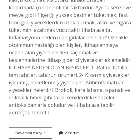
kiloyu korumak vücuttaki iltihabı ortadan
kaldırmada çok önemli bir faktördür. Ayrıca sebze ve
meyve gibi lif içeriği yüksek besinler tüketmek, fast
food gibi yiyeceklerden uzak durmak, alkol ve sigara
tüketimini azaltmak vücuttaki iltihabı azaltır.
İnflamasyona neden olan gıdalar nelerdir? Özellikle
otoimmün hastalığı olan kişiler, iltihaplanmaya
neden olan yiyeceklerden kaçınmalı ve
beslenmelerine iltihap giderici yiyecekler eklemelidir.
İLTİHAPA NEDEN OLAN BESİNLER: 1- Rafine tahıllar,
tam tahıllar, tahıl/un ürünleri. 2- Kızarmış yiyecekler,
işlenmiş, paketlenmiş yiyecekler. Antienflamatuar
yiyecekler nelerdir? Brokoli, kara lahana, ıspanak ve
dolmalık biber gibi farklı renklerdeki sebzeler
antioksidanlarla doludur ve iltihabı azaltabilir.
Zerdeçal, zencefil…
İNflamasyonu
Devamını okuyun
2 Yorum
Olanlar