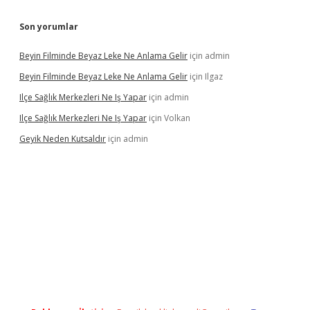
Son yorumlar
Beyin Filminde Beyaz Leke Ne Anlama Gelir
için
admin
Beyin Filminde Beyaz Leke Ne Anlama Gelir
için
Ilgaz
Ilçe Sağlık Merkezleri Ne Iş Yapar
için
admin
Ilçe Sağlık Merkezleri Ne Iş Yapar
için
Volkan
Geyik Neden Kutsaldır
için
admin
dcasino giriş