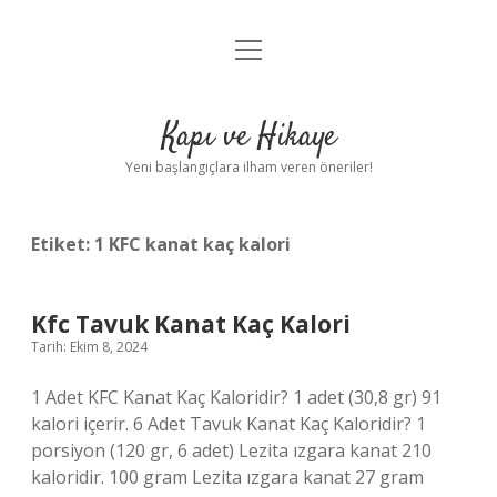
menüyü
Anasayfa
aç
Gizlilik Politikası
Kapı ve Hikaye
Yasal Uyarı
Yeni başlangıçlara ilham veren öneriler!
Hakkımızda
Etiket:
1 KFC kanat kaç kalori
Kfc Tavuk Kanat Kaç Kalori
Tarih: Ekim 8, 2024
1 Adet KFC Kanat Kaç Kaloridir? 1 adet (30,8 gr) 91
kalori içerir. 6 Adet Tavuk Kanat Kaç Kaloridir? 1
porsiyon (120 gr, 6 adet) Lezita ızgara kanat 210
kaloridir. 100 gram Lezita ızgara kanat 27 gram