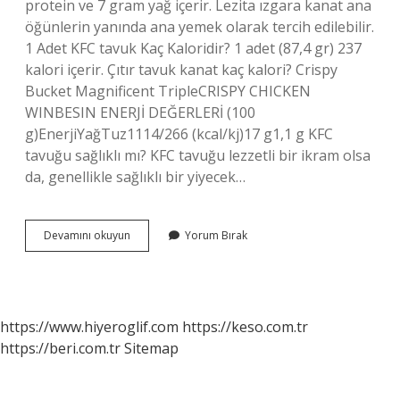
protein ve 7 gram yağ içerir. Lezita ızgara kanat ana
öğünlerin yanında ana yemek olarak tercih edilebilir.
1 Adet KFC tavuk Kaç Kaloridir? 1 adet (87,4 gr) 237
kalori içerir. Çıtır tavuk kanat kaç kalori? Crispy
Bucket Magnificent TripleCRISPY CHICKEN
WINBESIN ENERJİ DEĞERLERİ (100
g)EnerjiYağTuz1114/266 (kcal/kj)17 g1,1 g KFC
tavuğu sağlıklı mı? KFC tavuğu lezzetli bir ikram olsa
da, genellikle sağlıklı bir yiyecek…
Kfc
Devamını okuyun
Yorum Bırak
Tavuk
Kanat
Kaç
Kalori
https://www.hiyeroglif.com
https://keso.com.tr
https://beri.com.tr
Sitemap