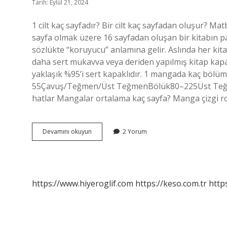
Tarih: Eylül 21, 2024
1 cilt kaç sayfadır? Bir cilt kaç sayfadan oluşur? Mat
sayfa olmak üzere 16 sayfadan oluşan bir kitabın par
sözlükte “koruyucu” anlamına gelir. Aslında her kitap
daha sert mukavva veya deriden yapılmış kitap kapak
yaklaşık %95’i sert kapaklıdır. 1 mangada kaç bölüm
55Çavuş/Teğmen/Üst TeğmenBölük80–225Üst Teğm
hatlar Mangalar ortalama kaç sayfa? Manga çizgi rom
1
Devamını okuyun
2 Yorum
Cilt
Kaç
Chapter
Eder
https://www.hiyeroglif.com
https://keso.com.tr
https