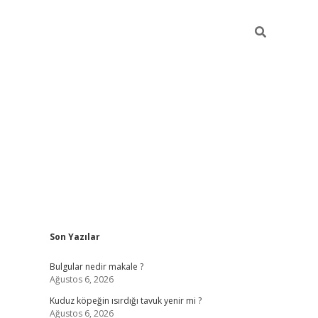
Sidebar
Son Yazılar
vdcasino g
Bulgular nedir makale ?
Ağustos 6, 2026
Kuduz köpeğin ısırdığı tavuk yenir mi ?
Ağustos 6, 2026