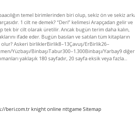
baacılığın temel birimlerinden biri olup, sekiz ön ve sekiz ark
çasıdır. 1 cilt ne demek? “Deri” kelimesi Arapçadan gelir ve
 tek bir cilt olarak üretilir. Ancak bugün terim daha kalın,
larını ifade eder. Bugün basılan ve satılan tüm kitapların
 olur? Askeri birliklerBirlik8–13Çavuş/ErBirlik26–
en/Yüzbaşı/BinbaşıTabur300–1.300Binbaşı/Yarbay9 diğer
anları yaklaşık 180 sayfadır, 20 sayfa eksik veya fazla…
://beri.com.tr
knight online
nttgame
Sitemap