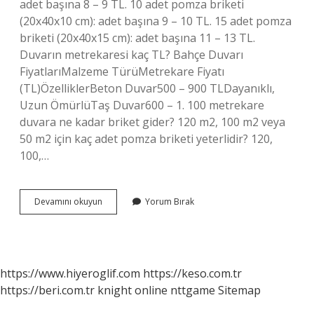
adet başına 8 – 9 TL. 10 adet pomza briketi
(20x40x10 cm): adet başına 9 – 10 TL. 15 adet pomza
briketi (20x40x15 cm): adet başına 11 – 13 TL.
Duvarın metrekaresi kaç TL? Bahçe Duvarı
FiyatlarıMalzeme TürüMetrekare Fiyatı
(TL)ÖzelliklerBeton Duvar500 – 900 TLDayanıklı,
Uzun ÖmürlüTaş Duvar600 – 1. 100 metrekare
duvara ne kadar briket gider? 120 m2, 100 m2 veya
50 m2 için kaç adet pomza briketi yeterlidir? 120,
100,…
Briket
Devamını okuyun
Yorum Bırak
Duvarın
Metresi
Ne
Kadar
https://www.hiyeroglif.com
https://keso.com.tr
https://beri.com.tr
knight online
nttgame
Sitemap