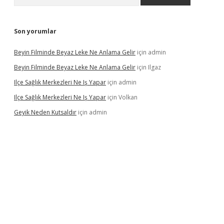
Son yorumlar
Beyin Filminde Beyaz Leke Ne Anlama Gelir
için
admin
Beyin Filminde Beyaz Leke Ne Anlama Gelir
için
Ilgaz
Ilçe Sağlık Merkezleri Ne Iş Yapar
için
admin
Ilçe Sağlık Merkezleri Ne Iş Yapar
için
Volkan
Geyik Neden Kutsaldır
için
admin
dcasino giriş