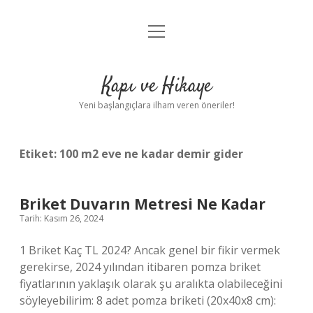
menüyü
Anasayfa
aç
Gizlilik Politikası
Kapı ve Hikaye
Yasal Uyarı
Yeni başlangıçlara ilham veren öneriler!
Hakkımızda
Etiket:
100 m2 eve ne kadar demir gider
Briket Duvarın Metresi Ne Kadar
Tarih: Kasım 26, 2024
1 Briket Kaç TL 2024? Ancak genel bir fikir vermek
gerekirse, 2024 yılından itibaren pomza briket
fiyatlarının yaklaşık olarak şu aralıkta olabileceğini
söyleyebilirim: 8 adet pomza briketi (20x40x8 cm):