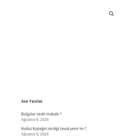
Sidebar
Son Yazılar
vdcasino gir
Bulgular nedir makale ?
Ağustos 6, 2026
Kuduz köpeğin ısırdığı tavuk yenir mi ?
Ağustos 6, 2026