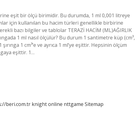
irine eşit bir ölçü birimidir. Bu durumda, 1 ml 0,001 litreye
ıvılar için kullanılan bu hacim türleri genellikle birbirine
 gerekli bazı bilgiler ve tablolar TERAZİ HACİM (ML)AĞIRLIK
rıngada 1 ml nasıl ölçülür? Bu durum 1 santimetre küp (cm³,
 1 şırınga 1 cm³’e ve ayrıca 1 ml’ye eşittir. Hepsinin ölçüm
ıngaya eşittir. 1…
://beri.com.tr
knight online
nttgame
Sitemap