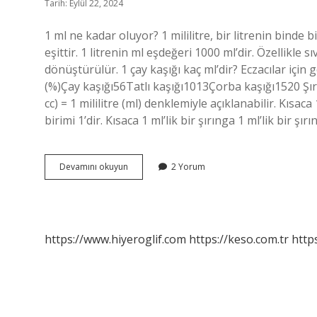
Tarih: Eylül 22, 2024
1 ml ne kadar oluyor? 1 mililitre, bir litrenin binde b
eşittir. 1 litrenin ml eşdeğeri 1000 ml’dir. Özellikle s
dönüştürülür. 1 çay kaşığı kaç ml’dir? Eczacılar için
(%)Çay kaşığı56Tatlı kaşığı1013Çorba kaşığı1520 Şı
cc) = 1 mililitre (ml) denklemiyle açıklanabilir. Kısaca
birimi 1’dir. Kısaca 1 ml’lik bir şırınga 1 ml’lik bir şır
1
Devamını okuyun
2 Yorum
Ml
Nasıl
Ölçülür
https://www.hiyeroglif.com
https://keso.com.tr
https