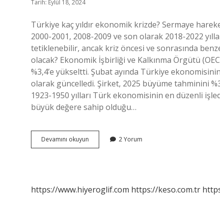
Tarih: Eylül 18, 2024
Türkiye kaç yıldır ekonomik krizde? Sermaye hareket
2000-2001, 2008-2009 ve son olarak 2018-2022 yılların
tetiklenebilir, ancak kriz öncesi ve sonrasında ben
olacak? Ekonomik İşbirliği ve Kalkınma Örgütü (OE
%3,4’e yükseltti. Şubat ayında Türkiye ekonomisin
olarak güncelledi. Şirket, 2025 büyüme tahminini %
1923-1950 yılları Türk ekonomisinin en düzenli işled
büyük değere sahip olduğu…
Türkiyede
Devamını okuyun
2 Yorum
Ekonomik
Kriz
Ne
Zaman
Başladı
https://www.hiyeroglif.com
https://keso.com.tr
https