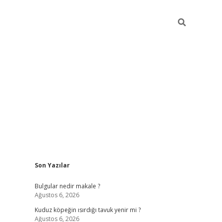
Sidebar
Son Yazılar
vdcasino gi
Bulgular nedir makale ?
Ağustos 6, 2026
Kuduz köpeğin ısırdığı tavuk yenir mi ?
Ağustos 6, 2026