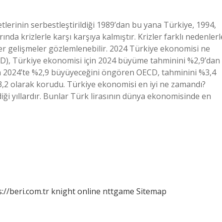
lerinin serbestleştirildiği 1989’dan bu yana Türkiye, 1994,
da krizlerle karşı karşıya kalmıştır. Krizler farklı nedenlerl
zer gelişmeler gözlemlenebilir. 2024 Türkiye ekonomisi ne
CD), Türkiye ekonomisi için 2024 büyüme tahminini %2,9’dan
in 2024’te %2,9 büyüyeceğini öngören OECD, tahminini %3,4
3,2 olarak korudu. Türkiye ekonomisi en iyi ne zamandı?
iği yıllardır. Bunlar Türk lirasının dünya ekonomisinde en
://beri.com.tr
knight online
nttgame
Sitemap