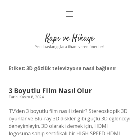
menüyü
Anasayfa
aç
Gizlilik Politikası
Kapı ve Hikaye
Yasal Uyarı
Yeni başlangıçlara ilham veren öneriler!
Hakkımızda
Etiket:
3D gözlük televizyona nasıl bağlanır
3 Boyutlu Film Nasıl Olur
Tarih: Kasım 8, 2024
TV’den 3 boyutlu film nasıl izlenir? Stereoskopik 3D
oyunlar ve Blu-ray 3D diskler gibi güçlü 3D eğlenceyi
deneyimleyin. 3D olarak izlemek için, HDMI
logosuna sahip sertifikalı bir HIGH SPEED HDMI