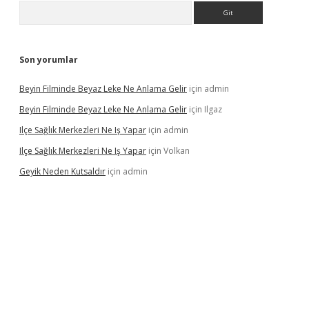
Arama
Son yorumlar
Beyin Filminde Beyaz Leke Ne Anlama Gelir
için
admin
Beyin Filminde Beyaz Leke Ne Anlama Gelir
için
Ilgaz
Ilçe Sağlık Merkezleri Ne Iş Yapar
için
admin
Ilçe Sağlık Merkezleri Ne Iş Yapar
için
Volkan
Geyik Neden Kutsaldır
için
admin
dcasino giriş