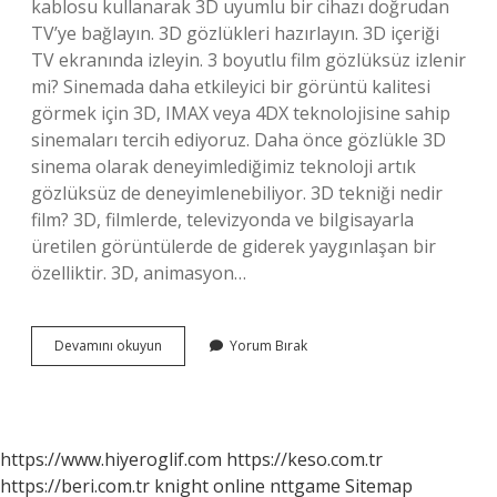
kablosu kullanarak 3D uyumlu bir cihazı doğrudan
TV’ye bağlayın. 3D gözlükleri hazırlayın. 3D içeriği
TV ekranında izleyin. 3 boyutlu film gözlüksüz izlenir
mi? Sinemada daha etkileyici bir görüntü kalitesi
görmek için 3D, IMAX veya 4DX teknolojisine sahip
sinemaları tercih ediyoruz. Daha önce gözlükle 3D
sinema olarak deneyimlediğimiz teknoloji artık
gözlüksüz de deneyimlenebiliyor. 3D tekniği nedir
film? 3D, filmlerde, televizyonda ve bilgisayarla
üretilen görüntülerde de giderek yaygınlaşan bir
özelliktir. 3D, animasyon…
3
Devamını okuyun
Yorum Bırak
Boyutlu
Film
Nasıl
Olur
https://www.hiyeroglif.com
https://keso.com.tr
https://beri.com.tr
knight online
nttgame
Sitemap