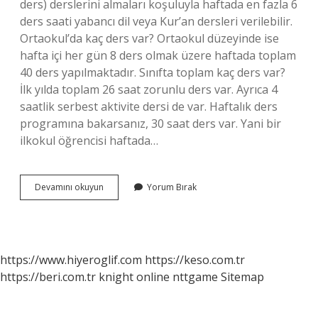
ders) derslerini almaları koşuluyla haftada en fazla 6
ders saati yabancı dil veya Kur’an dersleri verilebilir.
Ortaokul’da kaç ders var? Ortaokul düzeyinde ise
hafta içi her gün 8 ders olmak üzere haftada toplam
40 ders yapılmaktadır. Sınıfta toplam kaç ders var?
İlk yılda toplam 26 saat zorunlu ders var. Ayrıca 4
saatlik serbest aktivite dersi de var. Haftalık ders
programına bakarsanız, 30 saat ders var. Yani bir
ilkokul öğrencisi haftada…
6
Devamını okuyun
Yorum Bırak
Sınıfta
Toplam
Kaç
Ders
Var
https://www.hiyeroglif.com
https://keso.com.tr
https://beri.com.tr
knight online
nttgame
Sitemap