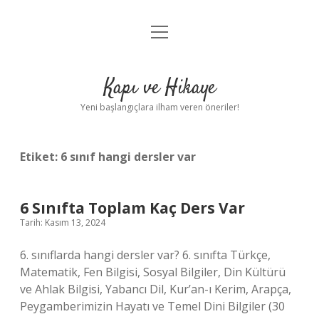
menüyü
Anasayfa
aç
Gizlilik Politikası
Kapı ve Hikaye
Yasal Uyarı
Yeni başlangıçlara ilham veren öneriler!
Hakkımızda
Etiket:
6 sınıf hangi dersler var
6 Sınıfta Toplam Kaç Ders Var
Tarih: Kasım 13, 2024
6. sınıflarda hangi dersler var? 6. sınıfta Türkçe,
Matematik, Fen Bilgisi, Sosyal Bilgiler, Din Kültürü
ve Ahlak Bilgisi, Yabancı Dil, Kur’an-ı Kerim, Arapça,
Peygamberimizin Hayatı ve Temel Dini Bilgiler (30