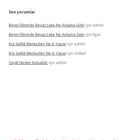
Son yorumlar
Beyin Filminde Beyaz Leke Ne Anlama Gelir
için
admin
Beyin Filminde Beyaz Leke Ne Anlama Gelir
için
Ilgaz
Ilçe Sağlık Merkezleri Ne Iş Yapar
için
admin
Ilçe Sağlık Merkezleri Ne Iş Yapar
için
Volkan
Geyik Neden Kutsaldır
için
admin
dcasino giriş