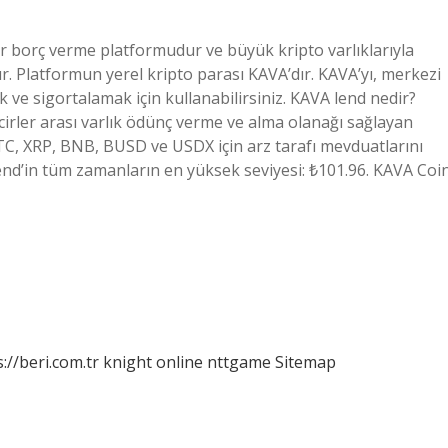
 borç verme platformudur ve büyük kripto varlıklarıyla
r. Platformun yerel kripto parası KAVA’dır. KAVA’yı, merkezi
 ve sigortalamak için kullanabilirsiniz. KAVA lend nedir?
cirler arası varlık ödünç verme ve alma olanağı sağlayan
TC, XRP, BNB, BUSD ve USDX için arz tarafı mevduatlarını
nd’in tüm zamanların en yüksek seviyesi: ₺101.96. KAVA Coi
://beri.com.tr
knight online
nttgame
Sitemap