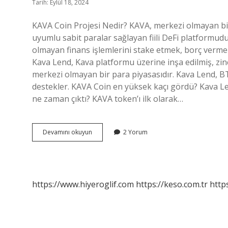
Tarih: Eylül 18, 2024
KAVA Coin Projesi Nedir? KAVA, merkezi olmayan bir
uyumlu sabit paralar sağlayan fiili DeFi platformudu
olmayan finans işlemlerini stake etmek, borç vermek
Kava Lend, Kava platformu üzerine inşa edilmiş, zin
merkezi olmayan bir para piyasasıdır. Kava Lend, B
destekler. KAVA Coin en yüksek kaçı gördü? Kava Le
ne zaman çıktı? KAVA token’ı ilk olarak…
Kava
Devamını okuyun
2 Yorum
Lend
Coin
Nedir
https://www.hiyeroglif.com
https://keso.com.tr
https