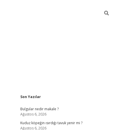
Sidebar
Son Yazılar
vdcasino gi
Bulgular nedir makale ?
Ağustos 6, 2026
Kuduz köpeğin ısırdığı tavuk yenir mi ?
Ağustos 6, 2026