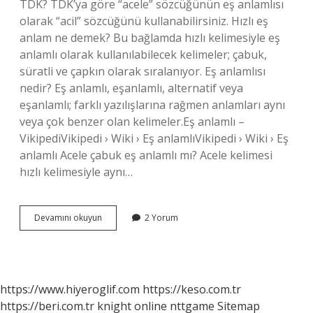
TDK? TDK’ya göre “acele” sözcüğünün eş anlamlısı
olarak “acil” sözcüğünü kullanabilirsiniz. Hızlı eş
anlam ne demek? Bu bağlamda hızlı kelimesiyle eş
anlamlı olarak kullanılabilecek kelimeler; çabuk,
süratli ve çapkın olarak sıralanıyor. Eş anlamlısı
nedir? Eş anlamlı, eşanlamlı, alternatif veya
eşanlamlı; farklı yazılışlarına rağmen anlamları aynı
veya çok benzer olan kelimeler.Eş anlamlı –
VikipediVikipedi › Wiki › Eş anlamlıVikipedi › Wiki › Eş
anlamlı Acele çabuk eş anlamlı mı? Acele kelimesi
hızlı kelimesiyle aynı…
Çabuk
Devamını okuyun
2 Yorum
Ve
Acele
Eş
Anlamlı
Mı
https://www.hiyeroglif.com
https://keso.com.tr
https://beri.com.tr
knight online
nttgame
Sitemap