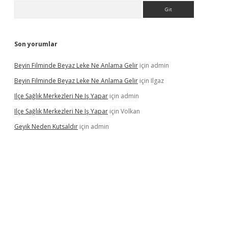
Arama
Son yorumlar
Beyin Filminde Beyaz Leke Ne Anlama Gelir
için
admin
Beyin Filminde Beyaz Leke Ne Anlama Gelir
için
Ilgaz
Ilçe Sağlık Merkezleri Ne Iş Yapar
için
admin
Ilçe Sağlık Merkezleri Ne Iş Yapar
için
Volkan
Geyik Neden Kutsaldır
için
admin
dcasino giriş