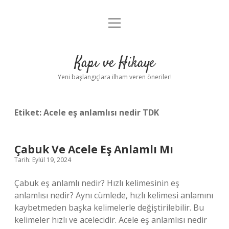
menüyü
Anasayfa
aç
Gizlilik Politikası
Kapı ve Hikaye
Yasal Uyarı
Yeni başlangıçlara ilham veren öneriler!
Hakkımızda
Etiket:
Acele eş anlamlısı nedir TDK
Çabuk Ve Acele Eş Anlamlı Mı
Tarih: Eylül 19, 2024
Çabuk eş anlamlı nedir? Hızlı kelimesinin eş
anlamlısı nedir? Aynı cümlede, hızlı kelimesi anlamını
kaybetmeden başka kelimelerle değiştirilebilir. Bu
kelimeler hızlı ve acelecidir. Acele eş anlamlısı nedir