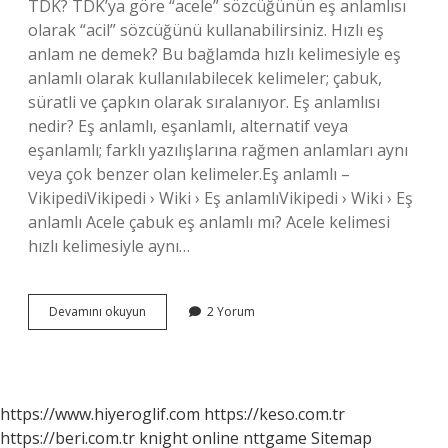
TDK? TDK’ya göre “acele” sözcüğünün eş anlamlısı
olarak “acil” sözcüğünü kullanabilirsiniz. Hızlı eş
anlam ne demek? Bu bağlamda hızlı kelimesiyle eş
anlamlı olarak kullanılabilecek kelimeler; çabuk,
süratli ve çapkın olarak sıralanıyor. Eş anlamlısı
nedir? Eş anlamlı, eşanlamlı, alternatif veya
eşanlamlı; farklı yazılışlarına rağmen anlamları aynı
veya çok benzer olan kelimeler.Eş anlamlı –
VikipediVikipedi › Wiki › Eş anlamlıVikipedi › Wiki › Eş
anlamlı Acele çabuk eş anlamlı mı? Acele kelimesi
hızlı kelimesiyle aynı…
Çabuk
Devamını okuyun
2 Yorum
Ve
Acele
Eş
Anlamlı
Mı
https://www.hiyeroglif.com
https://keso.com.tr
https://beri.com.tr
knight online
nttgame
Sitemap