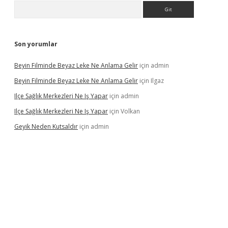
Arama
Son yorumlar
Beyin Filminde Beyaz Leke Ne Anlama Gelir
için
admin
Beyin Filminde Beyaz Leke Ne Anlama Gelir
için
Ilgaz
Ilçe Sağlık Merkezleri Ne Iş Yapar
için
admin
Ilçe Sağlık Merkezleri Ne Iş Yapar
için
Volkan
Geyik Neden Kutsaldır
için
admin
iş