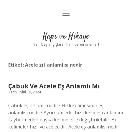
menüyü
Anasayfa
aç
Gizlilik Politikası
Kapı ve Hikaye
Yasal Uyarı
Yeni başlangıçlara ilham veren öneriler!
Hakkımızda
Etiket:
Acele zıt anlamlısı nedir
Çabuk Ve Acele Eş Anlamlı Mı
Tarih: Eylül 19, 2024
Çabuk eş anlamlı nedir? Hızlı kelimesinin eş
anlamlısı nedir? Aynı cümlede, hızlı kelimesi anlamını
kaybetmeden başka kelimelerle değiştirilebilir. Bu
kelimeler hızlı ve acelecidir. Acele eş anlamlısı nedir