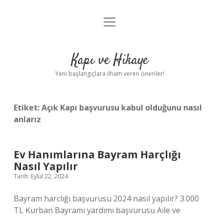
menüyü
Anasayfa
aç
Gizlilik Politikası
Kapı ve Hikaye
Yasal Uyarı
Yeni başlangıçlara ilham veren öneriler!
Hakkımızda
Etiket:
Açık Kapı başvurusu kabul olduğunu nasıl
anlarız
Ev Hanımlarına Bayram Harçlığı
Nasıl Yapılır
Tarih: Eylül 22, 2024
Bayram harclığı başvurusu 2024 nasıl yapılır? 3.000
TL Kurban Bayramı yardımı başvurusu Aile ve