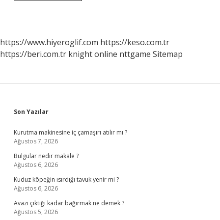
Hanımlarına
Bayram
Harçlığı
Nasıl
Yapılır
https://www.hiyeroglif.com
https://keso.com.tr
https://beri.com.tr
knight online
nttgame
Sitemap
Sidebar
Son Yazılar
Kurutma makinesine iç çamaşırı atılır mı ?
Ağustos 7, 2026
Bulgular nedir makale ?
Ağustos 6, 2026
Kuduz köpeğin ısırdığı tavuk yenir mi ?
Ağustos 6, 2026
Avazı çıktığı kadar bağırmak ne demek ?
Ağustos 5, 2026