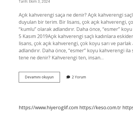
Tarih: Ekim 3, 2024
Açık kahverengi saça ne denir? Açık kahverengi saç
duyulan bir terim. Bir lisans, çok açık kahverengi, ç
“kumlu” olarak adlandırır. Daha önce, “esmer” koyu ka
5 Kasım 2019Açık kahverengi saçlı kadınlara eskiden
lisans, çok açık kahverengi, çok koyu sarı ve parlak
adlandırır. Daha önce, “esmer” koyu kahverengi ila si
tene ne denir? Kahverengi ten, insan…
Acik
Devamını okuyun
2 Yorum
Kahverengiye
Ne
Denir
https://www.hiyeroglif.com
https://keso.com.tr
https