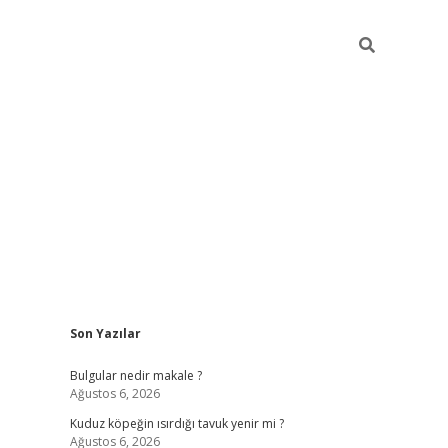
Sidebar
Son Yazılar
vdcasino g
Bulgular nedir makale ?
Ağustos 6, 2026
Kuduz köpeğin ısırdığı tavuk yenir mi ?
Ağustos 6, 2026