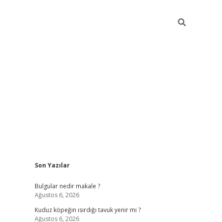
Sidebar
Son Yazılar
vdcasino gi
Bulgular nedir makale ?
Ağustos 6, 2026
Kuduz köpeğin ısırdığı tavuk yenir mi ?
Ağustos 6, 2026