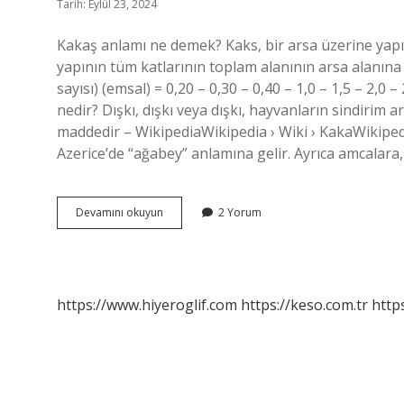
Tarih: Eylül 23, 2024
Kakaş anlamı ne demek? Kaks, bir arsa üzerine yapıl
yapının tüm katlarının toplam alanının arsa alanına o
sayısı) (emsal) = 0,20 – 0,30 – 0,40 – 1,0 – 1,5 – 2,0 –
nedir? Dışkı, dışkı veya dışkı, hayvanların sindirim 
maddedir – WikipediaWikipedia › Wiki › KakaWikiped
Azerice’de “ağabey” anlamına gelir. Ayrıca amcalara,
Kakaş
Devamını okuyun
2 Yorum
Nedir
https://www.hiyeroglif.com
https://keso.com.tr
https