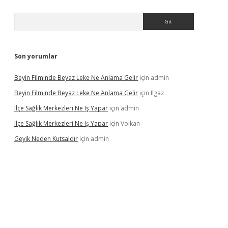
Arama
Son yorumlar
Beyin Filminde Beyaz Leke Ne Anlama Gelir
için
admin
Beyin Filminde Beyaz Leke Ne Anlama Gelir
için
Ilgaz
Ilçe Sağlık Merkezleri Ne Iş Yapar
için
admin
Ilçe Sağlık Merkezleri Ne Iş Yapar
için
Volkan
Geyik Neden Kutsaldır
için
admin
dcasino giriş