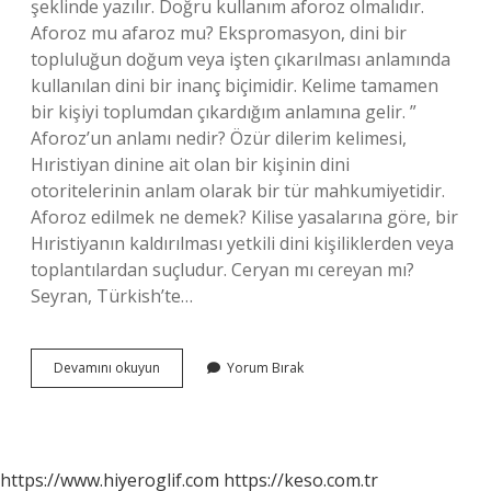
şeklinde yazılır. Doğru kullanım aforoz olmalıdır.
Aforoz mu afaroz mu? Ekspromasyon, dini bir
topluluğun doğum veya işten çıkarılması anlamında
kullanılan dini bir inanç biçimidir. Kelime tamamen
bir kişiyi toplumdan çıkardığım anlamına gelir. ”
Aforoz’un anlamı nedir? Özür dilerim kelimesi,
Hıristiyan dinine ait olan bir kişinin dini
otoritelerinin anlam olarak bir tür mahkumiyetidir.
Aforoz edilmek ne demek? Kilise yasalarına göre, bir
Hıristiyanın kaldırılması yetkili dini kişiliklerden veya
toplantılardan suçludur. Ceryan mı cereyan mı?
Seyran, Türkish’te…
Aforoz
Devamını okuyun
Yorum Bırak
Kelimesi
Nasıl
Yazılır
https://www.hiyeroglif.com
https://keso.com.tr