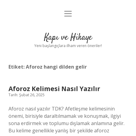
menüyü
Anasayfa
aç
Gizlilik Politikası
Kapı ve Hikaye
Yasal Uyarı
Yeni başlangıçlara ilham veren öneriler!
Hakkımızda
Etiket:
Aforoz hangi dilden gelir
Aforoz Kelimesi Nasıl Yazılır
Tarih: Şubat 26, 2025
Aforoz nasıl yazılır TDK? Afetleşme kelimesinin
önemi, birisiyle daraltılmamak ve konuşmak, ilgiyi
sona erdirmek ve toplumu dışlamak anlamına gelir.
Bu kelime genellikle yanlış bir şekilde aforoz