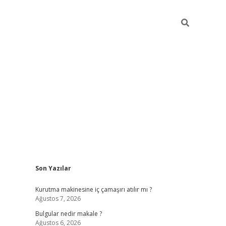
Sidebar
Son Yazılar
vdcasino gi
Kurutma makinesine iç çamaşırı atılır mı ?
Ağustos 7, 2026
Bulgular nedir makale ?
Ağustos 6, 2026