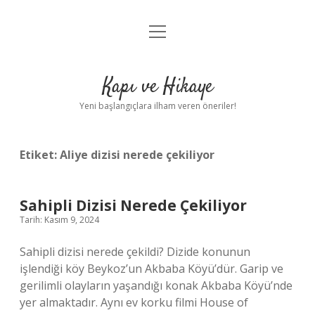
menüyü
Anasayfa
aç
Gizlilik Politikası
Kapı ve Hikaye
Yasal Uyarı
Yeni başlangıçlara ilham veren öneriler!
Hakkımızda
Etiket:
Aliye dizisi nerede çekiliyor
Sahipli Dizisi Nerede Çekiliyor
Tarih: Kasım 9, 2024
Sahipli dizisi nerede çekildi? Dizide konunun
işlendiği köy Beykoz’un Akbaba Köyü’dür. Garip ve
gerilimli olayların yaşandığı konak Akbaba Köyü’nde
yer almaktadır. Aynı ev korku filmi House of