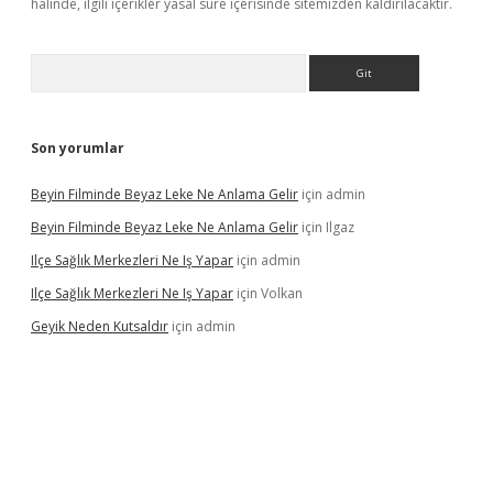
halinde, ilgili içerikler yasal süre içerisinde sitemizden kaldırılacaktır.
Arama
Son yorumlar
Beyin Filminde Beyaz Leke Ne Anlama Gelir
için
admin
Beyin Filminde Beyaz Leke Ne Anlama Gelir
için
Ilgaz
Ilçe Sağlık Merkezleri Ne Iş Yapar
için
admin
Ilçe Sağlık Merkezleri Ne Iş Yapar
için
Volkan
Geyik Neden Kutsaldır
için
admin