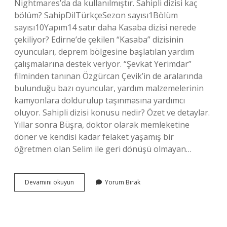
Nightmares’da da kullanılmıştır. Sahipli dizisi kaç
bölüm? SahipDilTürkçeSezon sayısı1Bölüm
sayısı10Yapım14 satır daha Kasaba dizisi nerede
çekiliyor? Edirne’de çekilen “Kasaba” dizisinin
oyuncuları, deprem bölgesine başlatılan yardım
çalışmalarına destek veriyor. “Şevkat Yerimdar”
filminden tanınan Özgürcan Çevik’in de aralarında
bulunduğu bazı oyuncular, yardım malzemelerinin
kamyonlara doldurulup taşınmasına yardımcı
oluyor. Sahipli dizisi konusu nedir? Özet ve detaylar.
Yıllar sonra Büşra, doktor olarak memleketine
döner ve kendisi kadar felaket yaşamış bir
öğretmen olan Selim ile geri dönüşü olmayan…
Sahipli
Devamını okuyun
Yorum Bırak
Dizisi
Nerede
Çekiliyor