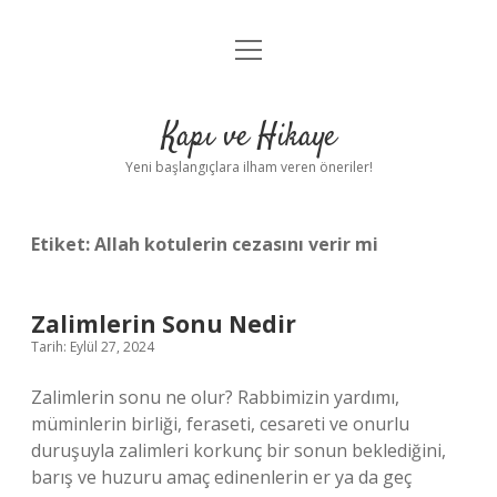
menüyü
Anasayfa
aç
Gizlilik Politikası
Kapı ve Hikaye
Yasal Uyarı
Yeni başlangıçlara ilham veren öneriler!
Hakkımızda
Etiket:
Allah kotulerin cezasını verir mi
Zalimlerin Sonu Nedir
Tarih: Eylül 27, 2024
Zalimlerin sonu ne olur? Rabbimizin yardımı,
müminlerin birliği, feraseti, cesareti ve onurlu
duruşuyla zalimleri korkunç bir sonun beklediğini,
barış ve huzuru amaç edinenlerin er ya da geç