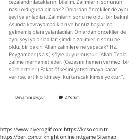
cezalandırılacaklarını bilelim. Zalimlerin sonunun
nasıl olduğuna bir bak.? Onlardan öncekiler de aynı
şeyi yalanladılar. Zalimlerin sonu ne oldu, bir bakın!
Aslında kavrayamadıkları ve henüz başlarına
gelmemiş olanı yalanladılar. Onlardan öncekiler de
aynı şeyi yalanladılar; şimdi o zalimlerin sonu ne
oldu, bir bakın. Allah zalimlere ne yapacak? Hz.
Peygamber (s.a.s.) şöyle buyurmuştur: “Allah Teala
zalime merhamet eder. (Cezasını hemen vermez, bir
süre erteler.) Fakat öfkesini yatıştırmaya karar
verirse, artık o kimseyi kurtaracak kimse yoktur.”…
Zalimlerin
Devamını okuyun
2 Yorum
Sonu
Nedir
https://www.hiyeroglif.com
https://keso.com.tr
https://beri.com.tr
knight online
nttgame
Sitemap