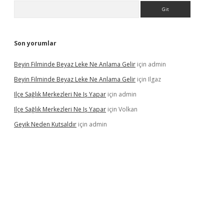
Arama
Son yorumlar
Beyin Filminde Beyaz Leke Ne Anlama Gelir
için
admin
Beyin Filminde Beyaz Leke Ne Anlama Gelir
için
Ilgaz
Ilçe Sağlık Merkezleri Ne Iş Yapar
için
admin
Ilçe Sağlık Merkezleri Ne Iş Yapar
için
Volkan
Geyik Neden Kutsaldır
için
admin
dcasino giriş