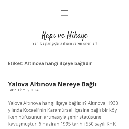
menüyü
Anasayfa
aç
Gizlilik Politikası
Kapı ve Hikaye
Yasal Uyarı
Yeni başlangıçlara ilham veren öneriler!
Hakkımızda
Etiket:
Altınova hangi ilçeye bağlıdır
Yalova Altınova Nereye Bağlı
Tarih: Ekim 8, 2024
Yalova Altınova hangi ilçeye bağlıdır? Altınova, 1930
yılında Kocaeli’nin Karamürsel ilçesine bağlı bir köy
iken nüfusunun artmasıyla şehir statüsüne
kavuşmuştur. 6 Haziran 1995 tarihli 550 sayılı KHK