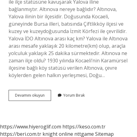
ile ilçe statüsüne kavuşarak Yalova iline
bağlanmıştır. Altınova nereye bağlıdır? Altınova,
Yalova ilinin bir ilçesidir. Doğusunda Kocaeli,
güneyinde Bursa illeri, batısında Çiftlikköy ilçesi ve
kuzey ve kuzeydoğusunda İzmit Körfezi ile çevrilidir.
Yalova İDO Altınova arası kaç km? Yalova ile Altınova
arası mesafe yaklaşık 20 kilometre(km) olup, araçla
yolculuk yaklaşık 25 dakika sürmektedir. Altınova ne
zaman ilçe oldu? 1930 yılında Kocaeli’nin Karamürsel
ilçesine bağlı köy statüsü verilen Altınova, çevre
köylerden gelen halkın yerleşmesi, Doğu…
Yalova
Devamını okuyun
Yorum Bırak
Altınova
Nereye
Bağlı
https://www.hiyeroglif.com
https://keso.com.tr
https://beri.com.tr
knight online
nttgame
Sitemap