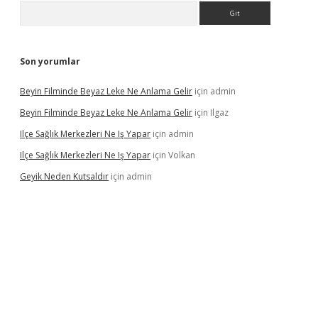
Arama
Son yorumlar
Beyin Filminde Beyaz Leke Ne Anlama Gelir
için
admin
Beyin Filminde Beyaz Leke Ne Anlama Gelir
için
Ilgaz
Ilçe Sağlık Merkezleri Ne Iş Yapar
için
admin
Ilçe Sağlık Merkezleri Ne Iş Yapar
için
Volkan
Geyik Neden Kutsaldır
için
admin
dcasino giriş