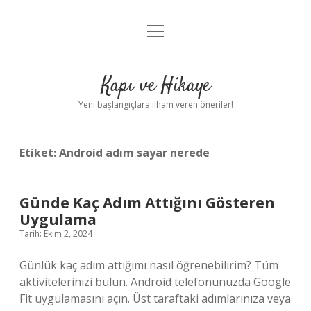
menüyü
Anasayfa
aç
Gizlilik Politikası
Kapı ve Hikaye
Yasal Uyarı
Yeni başlangıçlara ilham veren öneriler!
Hakkımızda
Etiket:
Android adım sayar nerede
Günde Kaç Adım Attığını Gösteren
Uygulama
Tarih: Ekim 2, 2024
Günlük kaç adım attığımı nasıl öğrenebilirim? Tüm
aktivitelerinizi bulun. Android telefonunuzda Google
Fit uygulamasını açın. Üst taraftaki adımlarınıza veya