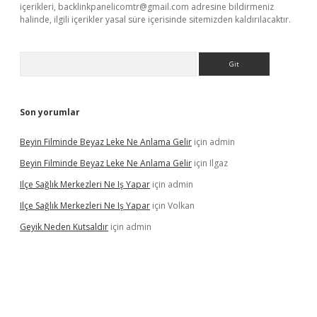
içerikleri,
backlinkpanelicomtr@gmail.com
adresine bildirmeniz
halinde, ilgili içerikler yasal süre içerisinde sitemizden kaldırılacaktır.
Arama
Son yorumlar
Beyin Filminde Beyaz Leke Ne Anlama Gelir
için
admin
Beyin Filminde Beyaz Leke Ne Anlama Gelir
için
Ilgaz
Ilçe Sağlık Merkezleri Ne Iş Yapar
için
admin
Ilçe Sağlık Merkezleri Ne Iş Yapar
için
Volkan
Geyik Neden Kutsaldır
için
admin