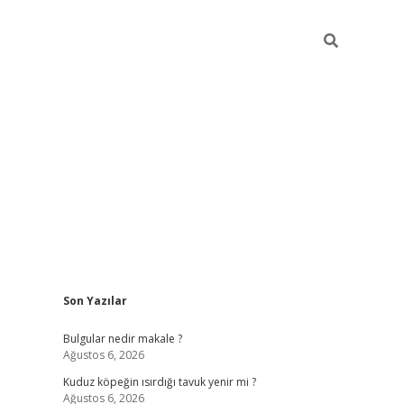
Sidebar
Son Yazılar
vdcasino g
Bulgular nedir makale ?
Ağustos 6, 2026
Kuduz köpeğin ısırdığı tavuk yenir mi ?
Ağustos 6, 2026