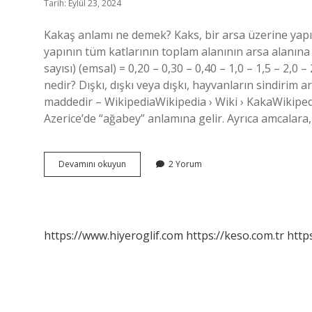
Tarih: Eylül 23, 2024
Kakaş anlamı ne demek? Kaks, bir arsa üzerine yapıl
yapının tüm katlarının toplam alanının arsa alanına o
sayısı) (emsal) = 0,20 – 0,30 – 0,40 – 1,0 – 1,5 – 2,0 –
nedir? Dışkı, dışkı veya dışkı, hayvanların sindirim 
maddedir – WikipediaWikipedia › Wiki › KakaWikiped
Azerice’de “ağabey” anlamına gelir. Ayrıca amcalara,
Kakaş
Devamını okuyun
2 Yorum
Nedir
https://www.hiyeroglif.com
https://keso.com.tr
https