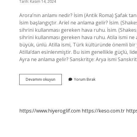
Tarih: Kasım 14, 2024
Arora’nın anlamı nedir? İsim (Antik Roma) Şafak tanrı
İsim başlangıçtır. Ariel ne anlama gelir? İsim. (Sha
sihrini kullanması gereken hava ruhu. İsim. (Shake
sihrini kullanması gereken hava ruhu. Atila ismi ne an
büyük, ünlü. Atilla ismi, Türk kültüründe önemli b
Atilla’dan esinlenmiştir. Bu isim genellikle güçlü, lider
Ayra ne anlama gelir? Sanskritçe: Arya ismi Sanskrit
Arora
Devamını okuyun
Yorum Bırak
Ne
Anlama
Gelir
https://www.hiyeroglif.com
https://keso.com.tr
https