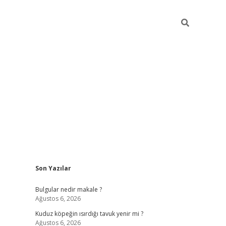
Sidebar
Son Yazılar
vdcasino g
Bulgular nedir makale ?
Ağustos 6, 2026
Kuduz köpeğin ısırdığı tavuk yenir mi ?
Ağustos 6, 2026