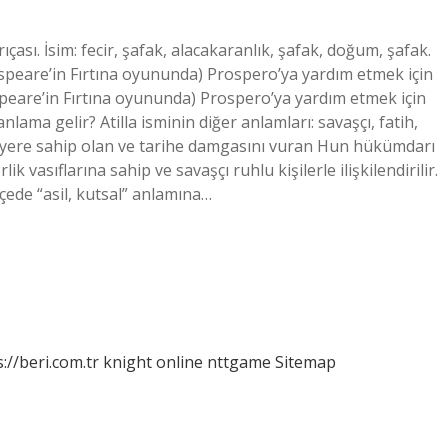
çası. İsim: fecir, şafak, alacakaranlık, şafak, doğum, şafak.
kespeare’in Fırtına oyununda) Prospero’ya yardım etmek için
speare’in Fırtına oyununda) Prospero’ya yardım etmek için
lama gelir? Atilla isminin diğer anlamları: savaşçı, fatih,
ir yere sahip olan ve tarihe damgasını vuran Hun hükümdarı
lik vasıflarına sahip ve savaşçı ruhlu kişilerle ilişkilendirilir.
çede “asil, kutsal” anlamına…
://beri.com.tr
knight online
nttgame
Sitemap