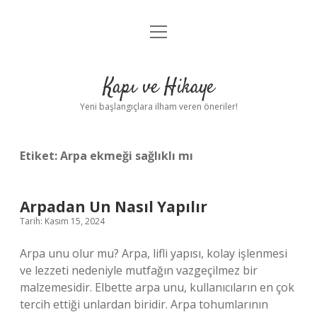
menüyü
Anasayfa
aç
Gizlilik Politikası
Kapı ve Hikaye
Yasal Uyarı
Yeni başlangıçlara ilham veren öneriler!
Hakkımızda
Etiket:
Arpa ekmeği sağlıklı mı
Arpadan Un Nasıl Yapılır
Tarih: Kasım 15, 2024
Arpa unu olur mu? Arpa, lifli yapısı, kolay işlenmesi
ve lezzeti nedeniyle mutfağın vazgeçilmez bir
malzemesidir. Elbette arpa unu, kullanıcıların en çok
tercih ettiği unlardan biridir. Arpa tohumlarının