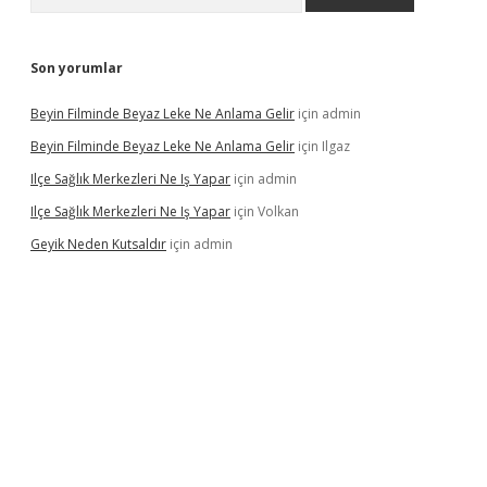
Son yorumlar
Beyin Filminde Beyaz Leke Ne Anlama Gelir
için
admin
Beyin Filminde Beyaz Leke Ne Anlama Gelir
için
Ilgaz
Ilçe Sağlık Merkezleri Ne Iş Yapar
için
admin
Ilçe Sağlık Merkezleri Ne Iş Yapar
için
Volkan
Geyik Neden Kutsaldır
için
admin
dcasino giriş