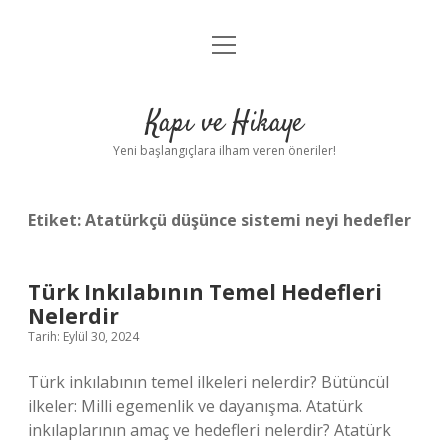
menüyü
Anasayfa
aç
Gizlilik Politikası
Kapı ve Hikaye
Yasal Uyarı
Yeni başlangıçlara ilham veren öneriler!
Hakkımızda
Etiket:
Atatürkçü düşünce sistemi neyi hedefler
Türk Inkılabının Temel Hedefleri
Nelerdir
Tarih: Eylül 30, 2024
Türk inkılabının temel ilkeleri nelerdir? Bütüncül
ilkeler: Milli egemenlik ve dayanışma. Atatürk
inkılaplarının amaç ve hedefleri nelerdir? Atatürk