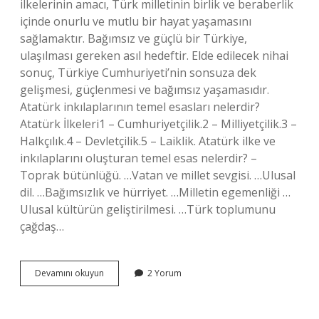
ilkelerinin amacı, Türk milletinin birlik ve beraberlik
içinde onurlu ve mutlu bir hayat yaşamasını
sağlamaktır. Bağımsız ve güçlü bir Türkiye,
ulaşılması gereken asıl hedeftir. Elde edilecek nihai
sonuç, Türkiye Cumhuriyeti’nin sonsuza dek
gelişmesi, güçlenmesi ve bağımsız yaşamasıdır.
Atatürk inkılaplarının temel esasları nelerdir?
Atatürk İlkeleri1 – Cumhuriyetçilik.2 – Milliyetçilik.3 –
Halkçılık.4 – Devletçilik.5 – Laiklik. Atatürk ilke ve
inkılaplarını oluşturan temel esas nelerdir? –
Toprak bütünlüğü. …Vatan ve millet sevgisi. …Ulusal
dil. …Bağımsızlık ve hürriyet. …Milletin egemenliği …
Ulusal kültürün geliştirilmesi. …Türk toplumunu
çağdaş…
Türk
Devamını okuyun
2 Yorum
Inkılabının
Temel
Hedefleri