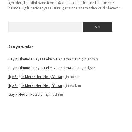
içerikleri,
backlinkpanelicomtr@gmail.com
adresine bildirmeniz
halinde, ilgili içerikler yasal süre içerisinde sitemizden kaldırılacaktır.
Arama
Son yorumlar
Beyin Filminde Beyaz Leke Ne Anlama Gelir
için
admin
Beyin Filminde Beyaz Leke Ne Anlama Gelir
için
Ilgaz
Ilçe Sağlık Merkezleri Ne Iş Yapar
için
admin
Ilçe Sağlık Merkezleri Ne Iş Yapar
için
Volkan
Geyik Neden Kutsaldır
için
admin