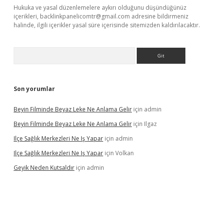
Hukuka ve yasal düzenlemelere aykırı olduğunu düşündüğünüz
içerikleri,
backlinkpanelicomtr@gmail.com
adresine bildirmeniz
halinde, ilgili içerikler yasal süre içerisinde sitemizden kaldırılacaktır.
Arama
Son yorumlar
Beyin Filminde Beyaz Leke Ne Anlama Gelir
için
admin
Beyin Filminde Beyaz Leke Ne Anlama Gelir
için
Ilgaz
Ilçe Sağlık Merkezleri Ne Iş Yapar
için
admin
Ilçe Sağlık Merkezleri Ne Iş Yapar
için
Volkan
Geyik Neden Kutsaldır
için
admin