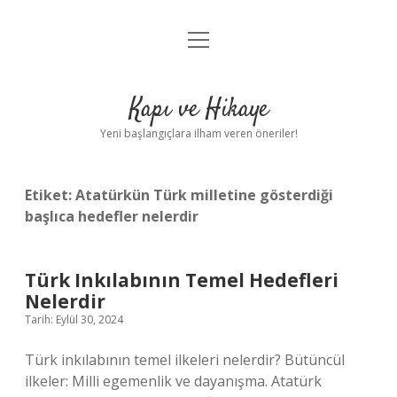
menüyü
Anasayfa
aç
Gizlilik Politikası
Kapı ve Hikaye
Yasal Uyarı
Yeni başlangıçlara ilham veren öneriler!
Hakkımızda
Etiket:
Atatürkün Türk milletine gösterdiği
başlıca hedefler nelerdir
Türk Inkılabının Temel Hedefleri
Nelerdir
Tarih: Eylül 30, 2024
Türk inkılabının temel ilkeleri nelerdir? Bütüncül
ilkeler: Milli egemenlik ve dayanışma. Atatürk