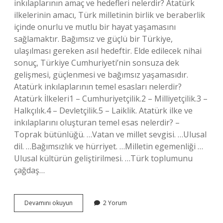
inkılaplarının amaç ve hedefleri nelerdir? Atatürk
ilkelerinin amacı, Türk milletinin birlik ve beraberlik
içinde onurlu ve mutlu bir hayat yaşamasını
sağlamaktır. Bağımsız ve güçlü bir Türkiye,
ulaşılması gereken asıl hedeftir. Elde edilecek nihai
sonuç, Türkiye Cumhuriyeti’nin sonsuza dek
gelişmesi, güçlenmesi ve bağımsız yaşamasıdır.
Atatürk inkılaplarının temel esasları nelerdir?
Atatürk İlkeleri1 – Cumhuriyetçilik.2 – Milliyetçilik.3 –
Halkçılık.4 – Devletçilik.5 – Laiklik. Atatürk ilke ve
inkılaplarını oluşturan temel esas nelerdir? –
Toprak bütünlüğü. …Vatan ve millet sevgisi. …Ulusal
dil. …Bağımsızlık ve hürriyet. …Milletin egemenliği …
Ulusal kültürün geliştirilmesi. …Türk toplumunu
çağdaş…
Türk
Devamını okuyun
2 Yorum
Inkılabının
Temel