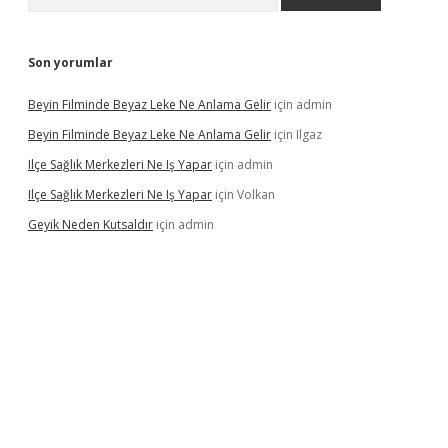
Son yorumlar
Beyin Filminde Beyaz Leke Ne Anlama Gelir
için
admin
Beyin Filminde Beyaz Leke Ne Anlama Gelir
için
Ilgaz
Ilçe Sağlık Merkezleri Ne Iş Yapar
için
admin
Ilçe Sağlık Merkezleri Ne Iş Yapar
için
Volkan
Geyik Neden Kutsaldır
için
admin
dcasino giriş