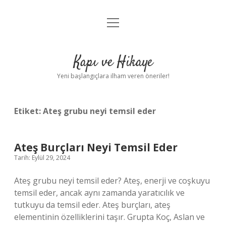
menüyü
Anasayfa
aç
Gizlilik Politikası
Kapı ve Hikaye
Yasal Uyarı
Yeni başlangıçlara ilham veren öneriler!
Hakkımızda
Etiket:
Ateş grubu neyi temsil eder
Ateş Burçları Neyi Temsil Eder
Tarih: Eylül 29, 2024
Ateş grubu neyi temsil eder? Ateş, enerji ve coşkuyu
temsil eder, ancak aynı zamanda yaratıcılık ve
tutkuyu da temsil eder. Ateş burçları, ateş
elementinin özelliklerini taşır. Grupta Koç, Aslan ve