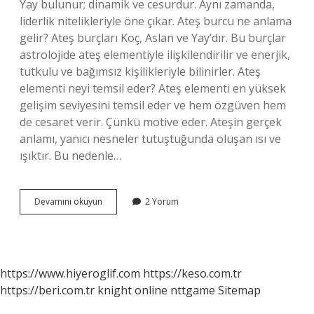
Yay bulunur; dinamik ve cesurdur. Aynı zamanda,
liderlik nitelikleriyle öne çıkar. Ateş burcu ne anlama
gelir? Ateş burçları Koç, Aslan ve Yay’dır. Bu burçlar
astrolojide ateş elementiyle ilişkilendirilir ve enerjik,
tutkulu ve bağımsız kişilikleriyle bilinirler. Ateş
elementi neyi temsil eder? Ateş elementi en yüksek
gelişim seviyesini temsil eder ve hem özgüven hem
de cesaret verir. Çünkü motive eder. Ateşin gerçek
anlamı, yanıcı nesneler tutuştuğunda oluşan ısı ve
ışıktır. Bu nedenle…
Ateş
Devamını okuyun
2 Yorum
Burçları
Neyi
Temsil
Eder
https://www.hiyeroglif.com
https://keso.com.tr
https://beri.com.tr
knight online
nttgame
Sitemap