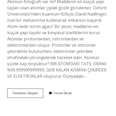
Atomun fotoğrafı var mı? Maddenin en küçük yapı
taşları olan atomlar çıplak gözle görülemez. Oxford
Üniversitesi’nden kuantum fizikçisi David Nadlinger,
özel bir mekanizma kullanarak imkansızı başardı.
Atom nedir evrim ağacı? Bir atom, maddenin en
küçük yapı taşıdır ve kimyasal özelliklerini korur.
Atomlar protonlardan, nötronlardan ve
elektronlardan oluşur. Protonlar ve nötronlar
çekirdekte bulunurken, elektronlar çekirdek
etrafındaki yörüngelerde hareket eder. Atomun
yüzde kaçı boşluktur? BİR ATOMDAKİ TATİL ORANI:
%99.999999999999, GERİ KALAN KISMINI ÇEKİRDEK
VE ELEKTRONLAR oluşturur Dünyadaki…
Atomun
Devamını okuyun
Yorum Bırak
Fotoğrafı
Çekildi
Mi