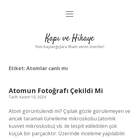
menüyü
Anasayfa
aç
Gizlilik Politikası
Kapı ve Hikaye
Yasal Uyarı
Yeni başlangıçlara ilham veren öneriler!
Hakkımızda
Etiket:
Atomlar canlı mı
Atomun Fotoğrafı Çekildi Mi
Tarih: Kasım 10, 2024
Atom görüntülendi mi? Çıplak gözle görülemeyen ve
ancak taramalı tünelleme mikroskobu (atomik
kuvvet mikroskobu) vb. ile tespit edilebilen çok
küçük bir parçacıktır. Üzerinde inceleme yapılabilir.