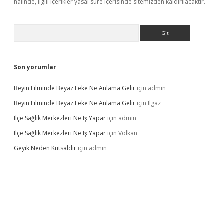
halinde, ilgili içerikler yasal süre içerisinde sitemizden kaldırılacaktır.
Arama
Son yorumlar
Beyin Filminde Beyaz Leke Ne Anlama Gelir
için
admin
Beyin Filminde Beyaz Leke Ne Anlama Gelir
için
Ilgaz
Ilçe Sağlık Merkezleri Ne Iş Yapar
için
admin
Ilçe Sağlık Merkezleri Ne Iş Yapar
için
Volkan
Geyik Neden Kutsaldır
için
admin