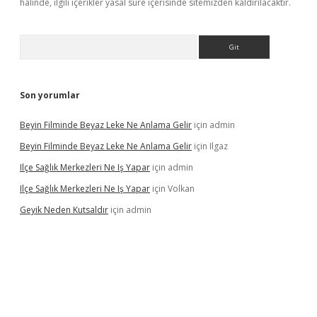
halinde, ilgili içerikler yasal süre içerisinde sitemizden kaldırılacaktır.
Arama
Son yorumlar
Beyin Filminde Beyaz Leke Ne Anlama Gelir
için
admin
Beyin Filminde Beyaz Leke Ne Anlama Gelir
için
Ilgaz
Ilçe Sağlık Merkezleri Ne Iş Yapar
için
admin
Ilçe Sağlık Merkezleri Ne Iş Yapar
için
Volkan
Geyik Neden Kutsaldır
için
admin