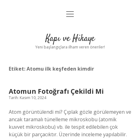
menüyü
Anasayfa
aç
Gizlilik Politikası
Kapı ve Hikaye
Yasal Uyarı
Yeni başlangıçlara ilham veren öneriler!
Hakkımızda
Etiket:
Atomu ilk keşfeden kimdir
Atomun Fotoğrafı Çekildi Mi
Tarih: Kasım 10, 2024
Atom görüntülendi mi? Çıplak gözle görülemeyen ve
ancak taramalı tünelleme mikroskobu (atomik
kuvvet mikroskobu) vb. ile tespit edilebilen çok
küçük bir parçacıktır. Üzerinde inceleme yapılabilir.