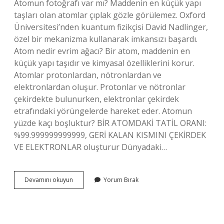
Atomun fotoğrafı var mı? Maddenin en küçük yapı
taşları olan atomlar çıplak gözle görülemez. Oxford
Üniversitesi’nden kuantum fizikçisi David Nadlinger,
özel bir mekanizma kullanarak imkansızı başardı.
Atom nedir evrim ağacı? Bir atom, maddenin en
küçük yapı taşıdır ve kimyasal özelliklerini korur.
Atomlar protonlardan, nötronlardan ve
elektronlardan oluşur. Protonlar ve nötronlar
çekirdekte bulunurken, elektronlar çekirdek
etrafındaki yörüngelerde hareket eder. Atomun
yüzde kaçı boşluktur? BİR ATOMDAKİ TATİL ORANI:
%99.999999999999, GERİ KALAN KISMINI ÇEKİRDEK
VE ELEKTRONLAR oluşturur Dünyadaki…
Atomun
Devamını okuyun
Yorum Bırak
Fotoğrafı
Çekildi
Mi