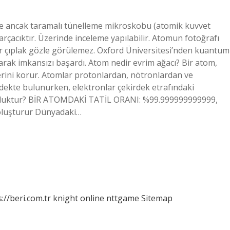
e ancak taramalı tünelleme mikroskobu (atomik kuvvet
arçacıktır. Üzerinde inceleme yapılabilir. Atomun fotoğrafı
ar çıplak gözle görülemez. Oxford Üniversitesi’nden kuantum
narak imkansızı başardı. Atom nedir evrim ağacı? Bir atom,
erini korur. Atomlar protonlardan, nötronlardan ve
rdekte bulunurken, elektronlar çekirdek etrafındaki
şluktur? BİR ATOMDAKİ TATİL ORANI: %99.999999999999,
luşturur Dünyadaki…
://beri.com.tr
knight online
nttgame
Sitemap