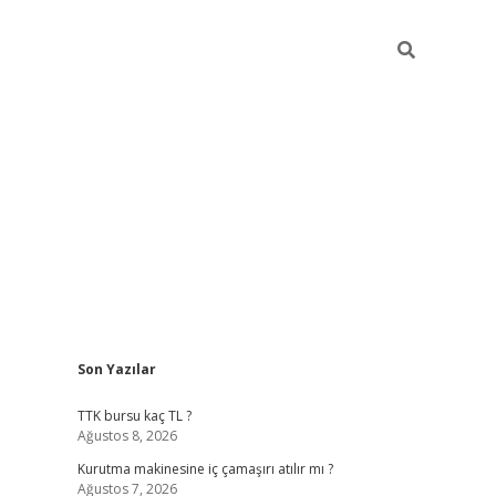
Sidebar
Son Yazılar
vdcasino gi
TTK bursu kaç TL ?
Ağustos 8, 2026
Kurutma makinesine iç çamaşırı atılır mı ?
Ağustos 7, 2026