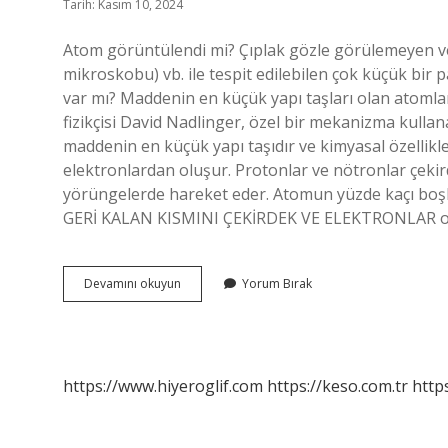
Tarih: Kasım 10, 2024
Atom görüntülendi mi? Çıplak gözle görülemeyen v
mikroskobu) vb. ile tespit edilebilen çok küçük bir p
var mı? Maddenin en küçük yapı taşları olan atoml
fizikçisi David Nadlinger, özel bir mekanizma kulla
maddenin en küçük yapı taşıdır ve kimyasal özellikl
elektronlardan oluşur. Protonlar ve nötronlar çeki
yörüngelerde hareket eder. Atomun yüzde kaçı bo
GERİ KALAN KISMINI ÇEKİRDEK VE ELEKTRONLAR o
Atomun
Devamını okuyun
Yorum Bırak
Fotoğrafı
Çekildi
Mi
https://www.hiyeroglif.com
https://keso.com.tr
https