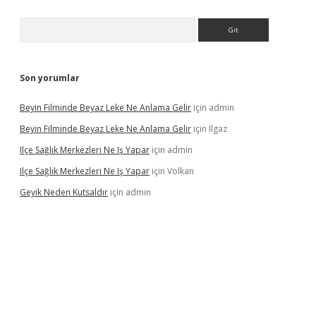
Arama
Son yorumlar
Beyin Filminde Beyaz Leke Ne Anlama Gelir
için
admin
Beyin Filminde Beyaz Leke Ne Anlama Gelir
için
Ilgaz
Ilçe Sağlık Merkezleri Ne Iş Yapar
için
admin
Ilçe Sağlık Merkezleri Ne Iş Yapar
için
Volkan
Geyik Neden Kutsaldır
için
admin
dcasino giriş