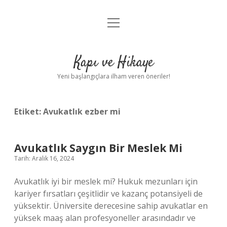
menüyü
Anasayfa
aç
Gizlilik Politikası
Kapı ve Hikaye
Yasal Uyarı
Yeni başlangıçlara ilham veren öneriler!
Hakkımızda
Etiket:
Avukatlık ezber mi
Avukatlık Saygın Bir Meslek Mi
Tarih: Aralık 16, 2024
Avukatlık iyi bir meslek mi? Hukuk mezunları için
kariyer fırsatları çeşitlidir ve kazanç potansiyeli de
yüksektir. Üniversite derecesine sahip avukatlar en
yüksek maaş alan profesyoneller arasındadır ve