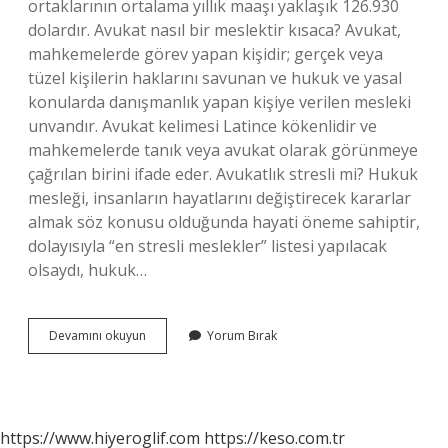
ortaklarının ortalama yıllık maaşı yaklaşık 126.930
dolardır. Avukat nasıl bir meslektir kısaca? Avukat,
mahkemelerde görev yapan kişidir; gerçek veya
tüzel kişilerin haklarını savunan ve hukuk ve yasal
konularda danışmanlık yapan kişiye verilen mesleki
unvandır. Avukat kelimesi Latince kökenlidir ve
mahkemelerde tanık veya avukat olarak görünmeye
çağrılan birini ifade eder. Avukatlık stresli mi? Hukuk
mesleği, insanların hayatlarını değiştirecek kararlar
almak söz konusu olduğunda hayati öneme sahiptir,
dolayısıyla “en stresli meslekler” listesi yapılacak
olsaydı, hukuk…
Avukatlık
Devamını okuyun
Yorum Bırak
Saygın
Bir
Meslek
Mi
https://www.hiyeroglif.com
https://keso.com.tr