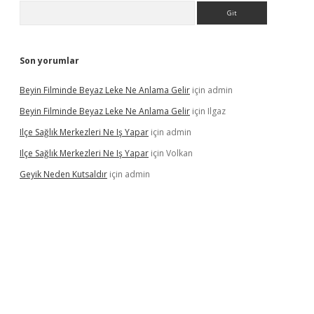
Arama
Son yorumlar
Beyin Filminde Beyaz Leke Ne Anlama Gelir
için
admin
Beyin Filminde Beyaz Leke Ne Anlama Gelir
için
Ilgaz
Ilçe Sağlık Merkezleri Ne Iş Yapar
için
admin
Ilçe Sağlık Merkezleri Ne Iş Yapar
için
Volkan
Geyik Neden Kutsaldır
için
admin
casino giriş