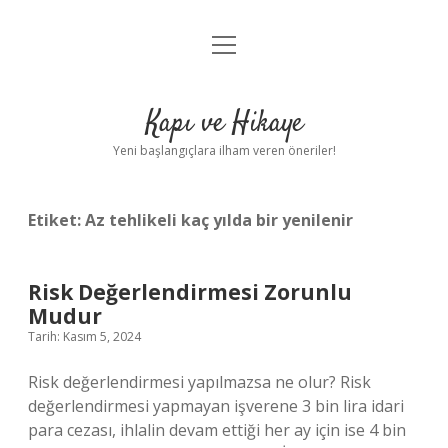
menüyü
Anasayfa
aç
Gizlilik Politikası
Kapı ve Hikaye
Yasal Uyarı
Yeni başlangıçlara ilham veren öneriler!
Hakkımızda
Etiket:
Az tehlikeli kaç yılda bir yenilenir
Risk Değerlendirmesi Zorunlu
Mudur
Tarih: Kasım 5, 2024
Risk değerlendirmesi yapılmazsa ne olur? Risk
değerlendirmesi yapmayan işverene 3 bin lira idari
para cezası, ihlalin devam ettiği her ay için ise 4 bin