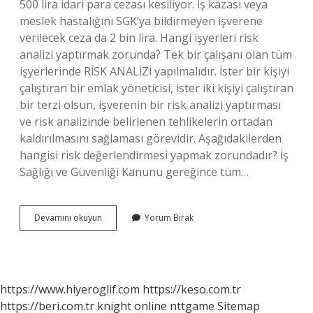
500 lira idari para cezası kesiliyor. İş kazası veya
meslek hastalığını SGK’ya bildirmeyen işverene
verilecek ceza da 2 bin lira. Hangi işyerleri risk
analizi yaptırmak zorunda? Tek bir çalışanı olan tüm
işyerlerinde RİSK ANALİZİ yapılmalıdır. İster bir kişiyi
çalıştıran bir emlak yöneticisi, ister iki kişiyi çalıştıran
bir terzi olsun, işverenin bir risk analizi yaptırması
ve risk analizinde belirlenen tehlikelerin ortadan
kaldırılmasını sağlaması görevidir. Aşağıdakilerden
hangisi risk değerlendirmesi yapmak zorundadır? İş
Sağlığı ve Güvenliği Kanunu gereğince tüm…
Risk
Devamını okuyun
Yorum Bırak
Değerlendirmesi
Zorunlu
Mudur
https://www.hiyeroglif.com
https://keso.com.tr
https://beri.com.tr
knight online
nttgame
Sitemap