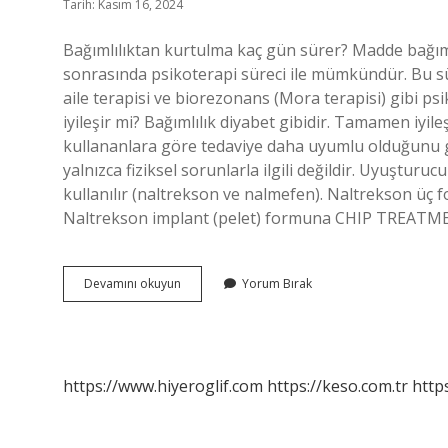
Tarih: Kasım 16, 2024
Bağımlılıktan kurtulma kaç gün sürer? Madde bağımlı
sonrasında psikoterapi süreci ile mümkündür. Bu süre
aile terapisi ve biorezonans (Mora terapisi) gibi p
iyileşir mi? Bağımlılık diyabet gibidir. Tamamen iyil
kullananlara göre tedaviye daha uyumlu olduğunu g
yalnızca fiziksel sorunlarla ilgili değildir. Uyuşturucu
kullanılır (naltrekson ve nalmefen). Naltrekson üç f
Naltrekson implant (pelet) formuna CHIP TREATM
Coşku
Devamını okuyun
Yorum Bırak
Dönemi
Ne
Demek
https://www.hiyeroglif.com
https://keso.com.tr
https