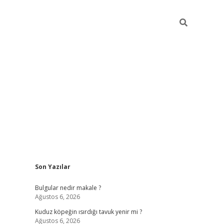
Sidebar
Son Yazılar
vdcasino g
Bulgular nedir makale ?
Ağustos 6, 2026
Kuduz köpeğin ısırdığı tavuk yenir mi ?
Ağustos 6, 2026