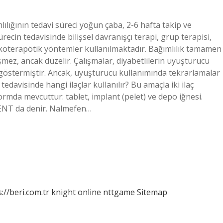
lığının tedavi süreci yoğun çaba, 2-6 hafta takip ve
cin tedavisinde bilişsel davranışçı terapi, grup terapisi,
sikoterapötik yöntemler kullanılmaktadır. Bağımlılık tamamen
eşmez, ancak düzelir. Çalışmalar, diyabetlilerin uyuşturucu
östermiştir. Ancak, uyuşturucu kullanımında tekrarlamalar
 tedavisinde hangi ilaçlar kullanılır? Bu amaçla iki ilaç
ormda mevcuttur: tablet, implant (pelet) ve depo iğnesi.
ENT da denir. Nalmefen…
://beri.com.tr
knight online
nttgame
Sitemap