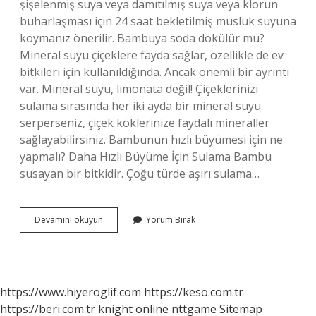
şişelenmiş suya veya damıtılmış suya veya klorun
buharlaşması için 24 saat bekletilmiş musluk suyuna
koymanız önerilir. Bambuya soda dökülür mü?
Mineral suyu çiçeklere fayda sağlar, özellikle de ev
bitkileri için kullanıldığında. Ancak önemli bir ayrıntı
var. Mineral suyu, limonata değil! Çiçeklerinizi
sulama sırasında her iki ayda bir mineral suyu
serperseniz, çiçek köklerinize faydalı mineraller
sağlayabilirsiniz. Bambunun hızlı büyümesi için ne
yapmalı? Daha Hızlı Büyüme İçin Sulama Bambu
susayan bir bitkidir. Çoğu türde aşırı sulama…
Bambuya
Devamını okuyun
Yorum Bırak
Soda
Konulur
Mu
https://www.hiyeroglif.com
https://keso.com.tr
https://beri.com.tr
knight online
nttgame
Sitemap