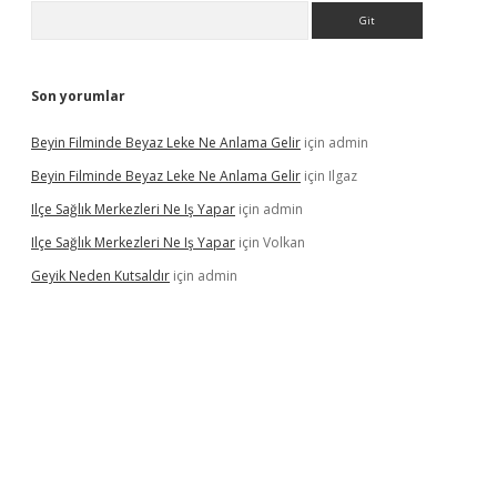
Arama
Son yorumlar
Beyin Filminde Beyaz Leke Ne Anlama Gelir
için
admin
Beyin Filminde Beyaz Leke Ne Anlama Gelir
için
Ilgaz
Ilçe Sağlık Merkezleri Ne Iş Yapar
için
admin
Ilçe Sağlık Merkezleri Ne Iş Yapar
için
Volkan
Geyik Neden Kutsaldır
için
admin
dcasino giriş