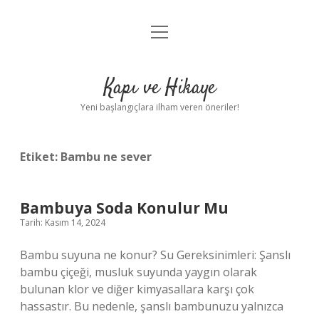
menüyü
Anasayfa
aç
Gizlilik Politikası
Kapı ve Hikaye
Yasal Uyarı
Yeni başlangıçlara ilham veren öneriler!
Hakkımızda
Etiket:
Bambu ne sever
Bambuya Soda Konulur Mu
Tarih: Kasım 14, 2024
Bambu suyuna ne konur? Su Gereksinimleri: Şanslı
bambu çiçeği, musluk suyunda yaygın olarak
bulunan klor ve diğer kimyasallara karşı çok
hassastır. Bu nedenle, şanslı bambunuzu yalnızca