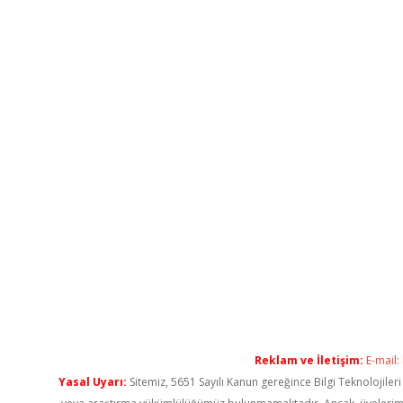
Reklam ve İletişim:
E-mail:
Yasal Uyarı:
Sitemiz, 5651 Sayılı Kanun gereğince Bilgi Teknolojiler