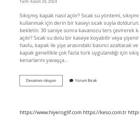
Tarih: Kasım 26, 2024
Sıkışmış kapak nasıl açılır? Sıcak su yöntemi, sıkış
kullanmak için derin bir kaseyi sıcak suyla doldurun
bekletin. 30 saniye sonra kavanozu ters çevirerek ka
açılır? Sıcak su dolu bir kaseye koyabilir veya şişenin
havlu, kapak ile şişe arasındaki basıncı azaltacak v
kapak genellikle çok fazla tork uygulandığı için sıkı
kenarlarını yavaşça…
Sıkışan
Devamını okuyun
Yorum Bırak
Kapağı
Nasıl
Açılır
https://www.hiyeroglif.com
https://keso.com.tr
https