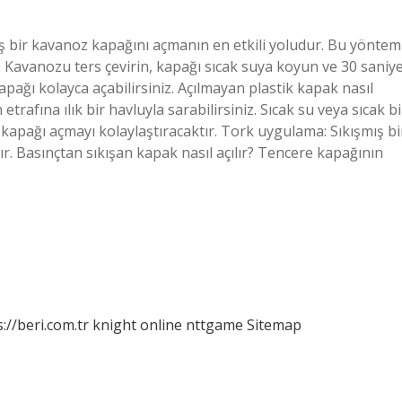
mış bir kavanoz kapağını açmanın en etkili yoludur. Bu yöntem
. Kavanozu ters çevirin, kapağı sıcak suya koyun ve 30 saniy
pağı kolayca açabilirsiniz. Açılmayan plastik kapak nasıl
 etrafına ılık bir havluyla sarabilirsiniz. Sıcak su veya sıcak bi
e kapağı açmayı kolaylaştıracaktır. Tork uygulama: Sıkışmış bi
şır. Basınçtan sıkışan kapak nasıl açılır? Tencere kapağının
://beri.com.tr
knight online
nttgame
Sitemap