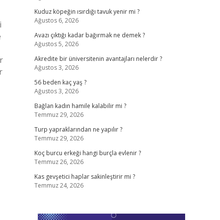
Kuduz köpeğin ısırdığı tavuk yenir mi ?
Ağustos 6, 2026
i
e
Avazı çıktığı kadar bağırmak ne demek ?
Ağustos 5, 2026
r
Akredite bir üniversitenin avantajları nelerdir ?
Ağustos 3, 2026
r
56 beden kaç yaş ?
Ağustos 3, 2026
Bağlan kadın hamile kalabilir mi ?
Temmuz 29, 2026
Turp yapraklarından ne yapılır ?
Temmuz 29, 2026
Koç burcu erkeği hangi burçla evlenir ?
Temmuz 26, 2026
Kas gevşetici haplar sakinleştirir mi ?
Temmuz 24, 2026