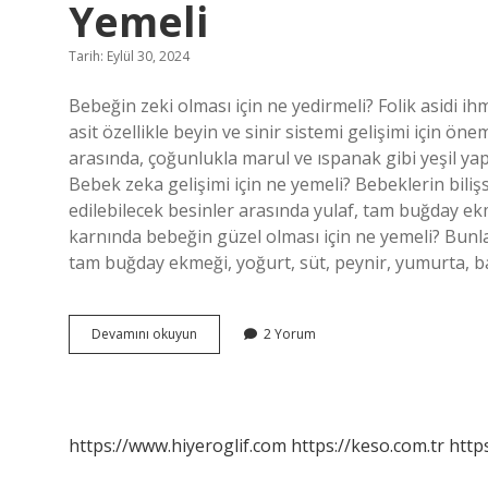
Yemeli
Tarih: Eylül 30, 2024
Bebeğin zeki olması için ne yedirmeli? Folik asidi ihm
asit özellikle beyin ve sinir sistemi gelişimi için öne
arasında, çoğunlukla marul ve ıspanak gibi yeşil yap
Bebek zeka gelişimi için ne yemeli? Bebeklerin bili
edilebilecek besinler arasında yulaf, tam buğday ekme
karnında bebeğin güzel olması için ne yemeli? Bunlar
tam buğday ekmeği, yoğurt, süt, peynir, yumurta, b
Anne
Devamını okuyun
2 Yorum
Karnında
Bebeğin
Zeki
Olması
Için
https://www.hiyeroglif.com
https://keso.com.tr
https
Ne
Yemeli