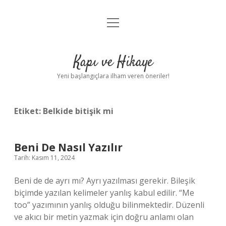
menüyü
Anasayfa
aç
Gizlilik Politikası
Kapı ve Hikaye
Yasal Uyarı
Yeni başlangıçlara ilham veren öneriler!
Hakkımızda
Etiket:
Belkide bitişik mi
Beni De Nasıl Yazılır
Tarih: Kasım 11, 2024
Beni de de ayrı mı? Ayrı yazılması gerekir. Bileşik
biçimde yazılan kelimeler yanlış kabul edilir. “Me
too” yazımının yanlış olduğu bilinmektedir. Düzenli
ve akıcı bir metin yazmak için doğru anlamı olan