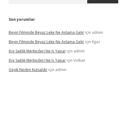
Son yorumlar
Beyin Filminde Beyaz Leke Ne Anlama Gelir
için
admin
Beyin Filminde Beyaz Leke Ne Anlama Gelir
için
Ilgaz
Ilçe Sağlık Merkezleri Ne Iş Yapar
için
admin
Ilçe Sağlık Merkezleri Ne Iş Yapar
için
Volkan
Geyik Neden Kutsaldır
için
admin
dcasino giriş