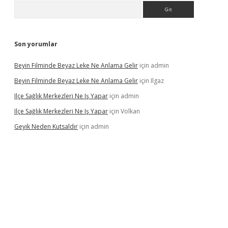
Arama
Son yorumlar
Beyin Filminde Beyaz Leke Ne Anlama Gelir
için
admin
Beyin Filminde Beyaz Leke Ne Anlama Gelir
için
Ilgaz
Ilçe Sağlık Merkezleri Ne Iş Yapar
için
admin
Ilçe Sağlık Merkezleri Ne Iş Yapar
için
Volkan
Geyik Neden Kutsaldır
için
admin
dcasino giriş