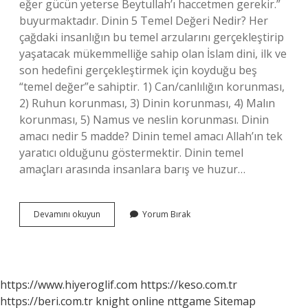
eğer gücün yeterse Beytullah’ı haccetmen gerekir.”
buyurmaktadır. Dinin 5 Temel Değeri Nedir? Her
çağdaki insanlığın bu temel arzularını gerçekleştirip
yaşatacak mükemmelliğe sahip olan İslam dini, ilk ve
son hedefini gerçekleştirmek için koyduğu beş
“temel değer”e sahiptir. 1) Can/canlılığın korunması,
2) Ruhun korunması, 3) Dinin korunması, 4) Malın
korunması, 5) Namus ve neslin korunması. Dinin
amacı nedir 5 madde? Dinin temel amacı Allah’ın tek
yaratıcı olduğunu göstermektir. Dinin temel
amaçları arasında insanlara barış ve huzur…
Dinin
Devamını okuyun
Yorum Bırak
5
Temel
Gayesi
Nelerdir
https://www.hiyeroglif.com
https://keso.com.tr
https://beri.com.tr
knight online
nttgame
Sitemap