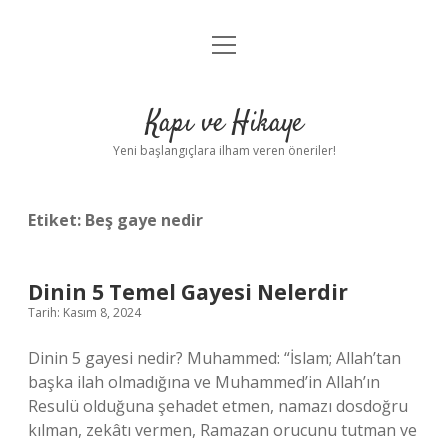
menüyü
Anasayfa
aç
Gizlilik Politikası
Kapı ve Hikaye
Yasal Uyarı
Yeni başlangıçlara ilham veren öneriler!
Hakkımızda
Etiket:
Beş gaye nedir
Dinin 5 Temel Gayesi Nelerdir
Tarih: Kasım 8, 2024
Dinin 5 gayesi nedir? Muhammed: “İslam; Allah’tan
başka ilah olmadığına ve Muhammed’in Allah’ın
Resulü olduğuna şehadet etmen, namazı dosdoğru
kılman, zekâtı vermen, Ramazan orucunu tutman ve