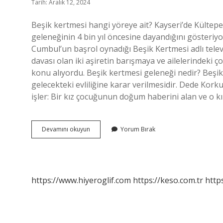
Tarih: Aralık 12, 2024
Beşik kertmesi hangi yöreye ait? Kayseri’de Kültepe
geleneğinin 4 bin yıl öncesine dayandığını gösteriyor
Cumbul’un başrol oynadığı Beşik Kertmesi adlı televiz
davası olan iki aşiretin barışmaya ve ailelerindeki 
konu alıyordu. Beşik kertmesi geleneği nedir? Beşik 
gelecekteki evliliğine karar verilmesidir. Dede Kork
işler: Bir kız çocuğunun doğum haberini alan ve o k
Beşik
Devamını okuyun
Yorum Bırak
Kertmesi
Hangi
Yöre
https://www.hiyeroglif.com
https://keso.com.tr
https