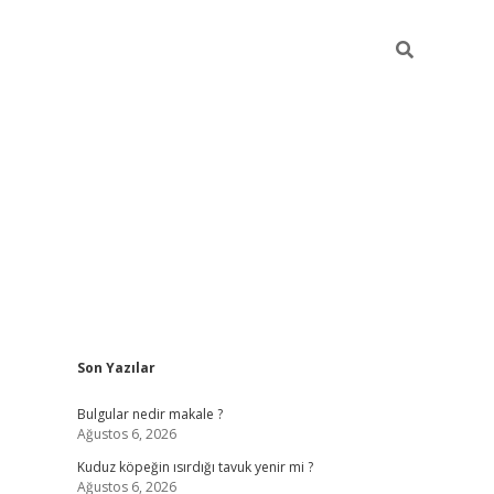
Sidebar
Son Yazılar
vdcasino 
Bulgular nedir makale ?
Ağustos 6, 2026
Kuduz köpeğin ısırdığı tavuk yenir mi ?
Ağustos 6, 2026