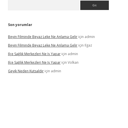
Arama
Son yorumlar
Beyin Filminde Beyaz Leke Ne Anlama Gelir
için
admin
Beyin Filminde Beyaz Leke Ne Anlama Gelir
için
Ilgaz
Ilçe Sağlık Merkezleri Ne Iş Yapar
için
admin
Ilçe Sağlık Merkezleri Ne Iş Yapar
için
Volkan
Geyik Neden Kutsaldır
için
admin
dcasino giriş