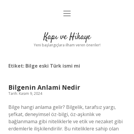
menüyü
Anasayfa
aç
Gizlilik Politikası
Kapı ve Hikaye
Yasal Uyarı
Yeni başlangıçlara ilham veren öneriler!
Hakkımızda
Etiket:
Bilge eski Türk ismi mi
Bilgenin Anlami Nedir
Tarih: Kasım 9, 2024
Bilge hangi anlama gelir? Bilgelik, tarafsız yargı,
şefkat, deneyimsel öz-bilgi, öz-aşkınlık ve
bağlanmama gibi niteliklerle ve etik ve nezaket gibi
erdemlerle ilişkilendirilir. Bu niteliklere sahip olan