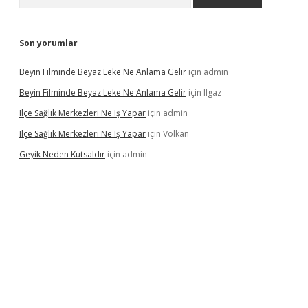
Son yorumlar
Beyin Filminde Beyaz Leke Ne Anlama Gelir
için
admin
Beyin Filminde Beyaz Leke Ne Anlama Gelir
için
Ilgaz
Ilçe Sağlık Merkezleri Ne Iş Yapar
için
admin
Ilçe Sağlık Merkezleri Ne Iş Yapar
için
Volkan
Geyik Neden Kutsaldır
için
admin
dcasino giriş