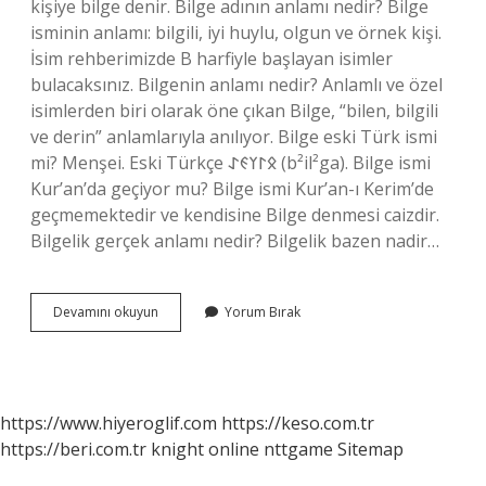
kişiye bilge denir. Bilge adının anlamı nedir? Bilge
isminin anlamı: bilgili, iyi huylu, olgun ve örnek kişi.
İsim rehberimizde B harfiyle başlayan isimler
bulacaksınız. Bilgenin anlamı nedir? Anlamlı ve özel
isimlerden biri olarak öne çıkan Bilge, “bilen, bilgili
ve derin” anlamlarıyla anılıyor. Bilge eski Türk ismi
mi? Menşei. Eski Türkçe 𐰋𐰃𐰠𐰏𐰀‎ (b²il²ga). Bilge ismi
Kur’an’da geçiyor mu? Bilge ismi Kur’an-ı Kerim’de
geçmemektedir ve kendisine Bilge denmesi caizdir.
Bilgelik gerçek anlamı nedir? Bilgelik bazen nadir…
Bilgenin
Devamını okuyun
Yorum Bırak
Anlami
Nedir
https://www.hiyeroglif.com
https://keso.com.tr
https://beri.com.tr
knight online
nttgame
Sitemap