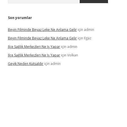
Son yorumlar
Beyin Filminde Beyaz Leke Ne Anlama Gelir
için
admin
Beyin Filminde Beyaz Leke Ne Anlama Gelir
için
Ilgaz
Ilçe Sağlık Merkezleri Ne Iş Yapar
için
admin
Ilçe Sağlık Merkezleri Ne Iş Yapar
için
Volkan
Geyik Neden Kutsaldır
için
admin
vdcasino giriş