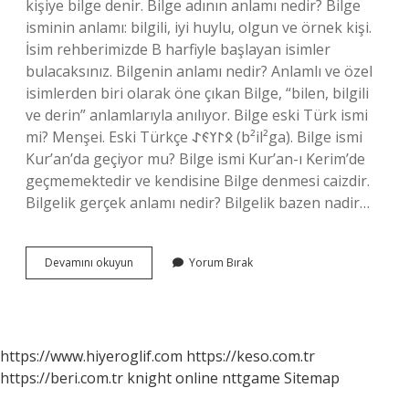
kişiye bilge denir. Bilge adının anlamı nedir? Bilge
isminin anlamı: bilgili, iyi huylu, olgun ve örnek kişi.
İsim rehberimizde B harfiyle başlayan isimler
bulacaksınız. Bilgenin anlamı nedir? Anlamlı ve özel
isimlerden biri olarak öne çıkan Bilge, “bilen, bilgili
ve derin” anlamlarıyla anılıyor. Bilge eski Türk ismi
mi? Menşei. Eski Türkçe 𐰋𐰃𐰠𐰏𐰀‎ (b²il²ga). Bilge ismi
Kur’an’da geçiyor mu? Bilge ismi Kur’an-ı Kerim’de
geçmemektedir ve kendisine Bilge denmesi caizdir.
Bilgelik gerçek anlamı nedir? Bilgelik bazen nadir…
Bilgenin
Devamını okuyun
Yorum Bırak
Anlami
Nedir
https://www.hiyeroglif.com
https://keso.com.tr
https://beri.com.tr
knight online
nttgame
Sitemap