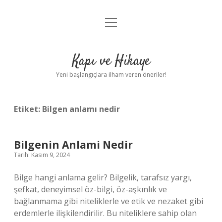
menüyü
Anasayfa
aç
Gizlilik Politikası
Kapı ve Hikaye
Yasal Uyarı
Yeni başlangıçlara ilham veren öneriler!
Hakkımızda
Etiket:
Bilgen anlamı nedir
Bilgenin Anlami Nedir
Tarih: Kasım 9, 2024
Bilge hangi anlama gelir? Bilgelik, tarafsız yargı,
şefkat, deneyimsel öz-bilgi, öz-aşkınlık ve
bağlanmama gibi niteliklerle ve etik ve nezaket gibi
erdemlerle ilişkilendirilir. Bu niteliklere sahip olan