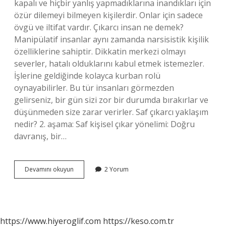
kapalı ve hiçbir yanlış yapmadıklarına inandıkları için
özür dilemeyi bilmeyen kişilerdir. Onlar için sadece
övgü ve iltifat vardır. Çıkarcı insan ne demek?
Manipülatif insanlar aynı zamanda narsisistik kişilik
özelliklerine sahiptir. Dikkatin merkezi olmayı
severler, hatalı olduklarını kabul etmek istemezler.
İşlerine geldiğinde kolayca kurban rolü
oynayabilirler. Bu tür insanları görmezden
gelirseniz, bir gün sizi zor bir durumda bırakırlar ve
düşünmeden size zarar verirler. Saf çıkarcı yaklaşım
nedir? 2. aşama: Saf kişisel çıkar yönelimi: Doğru
davranış, bir…
Psikolojide
Devamını okuyun
2 Yorum
Çıkarcı
Nedir
https://www.hiyeroglif.com
https://keso.com.tr