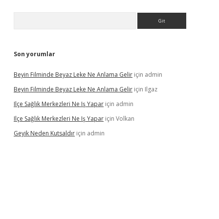
Arama
Son yorumlar
Beyin Filminde Beyaz Leke Ne Anlama Gelir
için
admin
Beyin Filminde Beyaz Leke Ne Anlama Gelir
için
Ilgaz
Ilçe Sağlık Merkezleri Ne Iş Yapar
için
admin
Ilçe Sağlık Merkezleri Ne Iş Yapar
için
Volkan
Geyik Neden Kutsaldır
için
admin
dcasino giriş