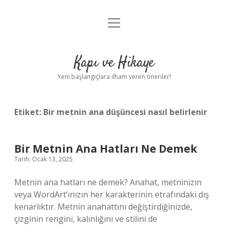
menüyü
Anasayfa
aç
Gizlilik Politikası
Kapı ve Hikaye
Yasal Uyarı
Yeni başlangıçlara ilham veren öneriler!
Hakkımızda
Etiket:
Bir metnin ana düşüncesi nasıl belirlenir
Bir Metnin Ana Hatları Ne Demek
Tarih: Ocak 13, 2025
Metnin ana hatları ne demek? Anahat, metninizin
veya WordArt’ınızın her karakterinin etrafındaki dış
kenarlıktır. Metnin anahattını değiştirdiğinizde,
çizginin rengini, kalınlığını ve stilini de