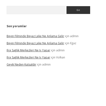
Arama
Son yorumlar
Beyin Filminde Beyaz Leke Ne Anlama Gelir
için
admin
Beyin Filminde Beyaz Leke Ne Anlama Gelir
için
Ilgaz
Ilçe Sağlık Merkezleri Ne Iş Yapar
için
admin
Ilçe Sağlık Merkezleri Ne Iş Yapar
için
Volkan
Geyik Neden Kutsaldır
için
admin
casino giriş