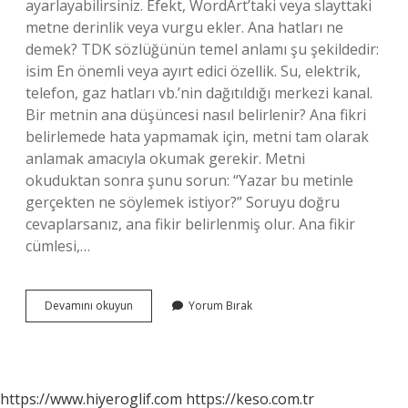
ayarlayabilirsiniz. Efekt, WordArt’taki veya slayttaki
metne derinlik veya vurgu ekler. Ana hatları ne
demek? TDK sözlüğünün temel anlamı şu şekildedir:
isim En önemli veya ayırt edici özellik. Su, elektrik,
telefon, gaz hatları vb.’nin dağıtıldığı merkezi kanal.
Bir metnin ana düşüncesi nasıl belirlenir? Ana fikri
belirlemede hata yapmamak için, metni tam olarak
anlamak amacıyla okumak gerekir. Metni
okuduktan sonra şunu sorun: “Yazar bu metinle
gerçekten ne söylemek istiyor?” Soruyu doğru
cevaplarsanız, ana fikir belirlenmiş olur. Ana fikir
cümlesi,…
Bir
Devamını okuyun
Yorum Bırak
Metnin
Ana
Hatları
Ne
Demek
https://www.hiyeroglif.com
https://keso.com.tr