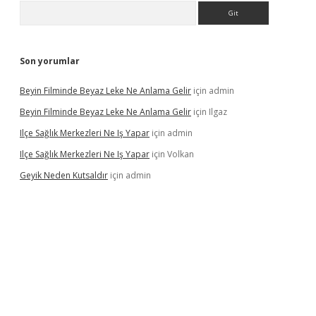
Arama
Son yorumlar
Beyin Filminde Beyaz Leke Ne Anlama Gelir
için
admin
Beyin Filminde Beyaz Leke Ne Anlama Gelir
için
Ilgaz
Ilçe Sağlık Merkezleri Ne Iş Yapar
için
admin
Ilçe Sağlık Merkezleri Ne Iş Yapar
için
Volkan
Geyik Neden Kutsaldır
için
admin
dcasino giriş