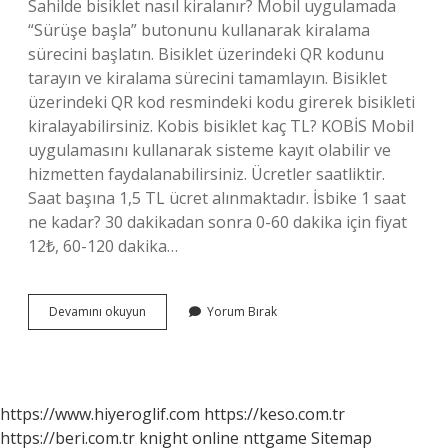
Sahilde bisiklet nasıl kiralanır? Mobil uygulamada
“Sürüşe başla” butonunu kullanarak kiralama
sürecini başlatın. Bisiklet üzerindeki QR kodunu
tarayın ve kiralama sürecini tamamlayın. Bisiklet
üzerindeki QR kod resmindeki kodu girerek bisikleti
kiralayabilirsiniz. Kobis bisiklet kaç TL? KOBİS Mobil
uygulamasını kullanarak sisteme kayıt olabilir ve
hizmetten faydalanabilirsiniz. Ücretler saatliktir.
Saat başına 1,5 TL ücret alınmaktadır. İsbike 1 saat
ne kadar? 30 dakikadan sonra 0-60 dakika için fiyat
12₺, 60-120 dakika…
Sahilde
Devamını okuyun
Yorum Bırak
Bisiklet
Kiralama
Ne
Kadar
https://www.hiyeroglif.com
https://keso.com.tr
https://beri.com.tr
knight online
nttgame
Sitemap