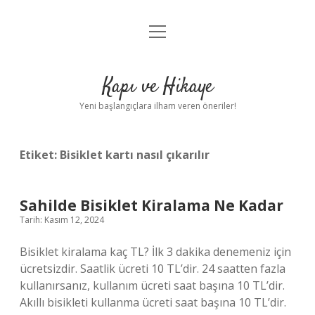
menüyü
Anasayfa
aç
Gizlilik Politikası
Kapı ve Hikaye
Yasal Uyarı
Yeni başlangıçlara ilham veren öneriler!
Hakkımızda
Etiket:
Bisiklet kartı nasıl çıkarılır
Sahilde Bisiklet Kiralama Ne Kadar
Tarih: Kasım 12, 2024
Bisiklet kiralama kaç TL? İlk 3 dakika denemeniz için
ücretsizdir. Saatlik ücreti 10 TL’dir. 24 saatten fazla
kullanırsanız, kullanım ücreti saat başına 10 TL’dir.
Akıllı bisikleti kullanma ücreti saat başına 10 TL’dir.