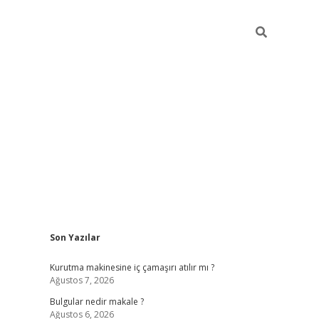
Sidebar
Son Yazılar
vdcasino g
Kurutma makinesine iç çamaşırı atılır mı ?
Ağustos 7, 2026
Bulgular nedir makale ?
Ağustos 6, 2026