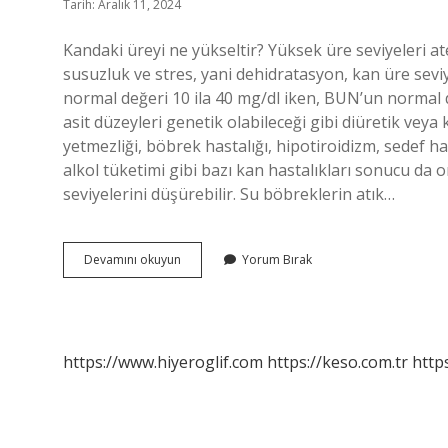
Tarih: Aralık 11, 2024
Kandaki üreyi ne yükseltir? Yüksek üre seviyeleri at
susuzluk ve stres, yani dehidratasyon, kan üre sevi
normal değeri 10 ila 40 mg/dl iken, BUN’un normal de
asit düzeyleri genetik olabileceği gibi diüretik veya
yetmezliği, böbrek hastalığı, hipotiroidizm, sedef has
alkol tüketimi gibi bazı kan hastalıkları sonucu da o
seviyelerini düşürebilir. Su böbreklerin atık…
Üre
Devamını okuyun
Yorum Bırak
Seviyesi
Neden
Artar
https://www.hiyeroglif.com
https://keso.com.tr
https