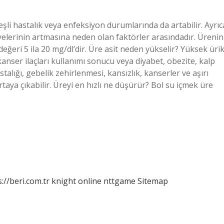
eşli hastalık veya enfeksiyon durumlarında da artabilir. Ayrıc
yelerinin artmasına neden olan faktörler arasındadır. Ürenin
ğeri 5 ila 20 mg/dl’dir. Üre asit neden yükselir? Yüksek üri
 kanser ilaçları kullanımı sonucu veya diyabet, obezite, kalp
talığı, gebelik zehirlenmesi, kansızlık, kanserler ve aşırı
rtaya çıkabilir. Üreyi en hızlı ne düşürür? Bol su içmek üre
://beri.com.tr
knight online
nttgame
Sitemap