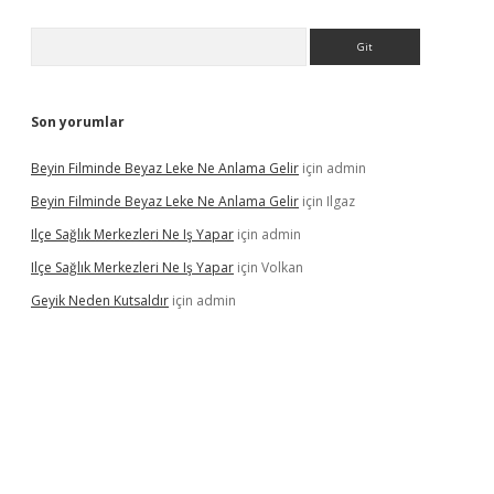
Arama
Son yorumlar
Beyin Filminde Beyaz Leke Ne Anlama Gelir
için
admin
Beyin Filminde Beyaz Leke Ne Anlama Gelir
için
Ilgaz
Ilçe Sağlık Merkezleri Ne Iş Yapar
için
admin
Ilçe Sağlık Merkezleri Ne Iş Yapar
için
Volkan
Geyik Neden Kutsaldır
için
admin
dcasino giriş