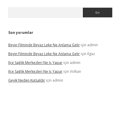
Arama
Son yorumlar
Beyin Filminde Beyaz Leke Ne Anlama Gelir
için
admin
Beyin Filminde Beyaz Leke Ne Anlama Gelir
için
Ilgaz
Ilçe Sağlık Merkezleri Ne Iş Yapar
için
admin
Ilçe Sağlık Merkezleri Ne Iş Yapar
için
Volkan
Geyik Neden Kutsaldır
için
admin
dcasino giriş