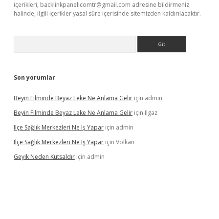
içerikleri,
backlinkpanelicomtr@gmail.com
adresine bildirmeniz
halinde, ilgili içerikler yasal süre içerisinde sitemizden kaldırılacaktır.
Arama
Son yorumlar
Beyin Filminde Beyaz Leke Ne Anlama Gelir
için
admin
Beyin Filminde Beyaz Leke Ne Anlama Gelir
için
Ilgaz
Ilçe Sağlık Merkezleri Ne Iş Yapar
için
admin
Ilçe Sağlık Merkezleri Ne Iş Yapar
için
Volkan
Geyik Neden Kutsaldır
için
admin