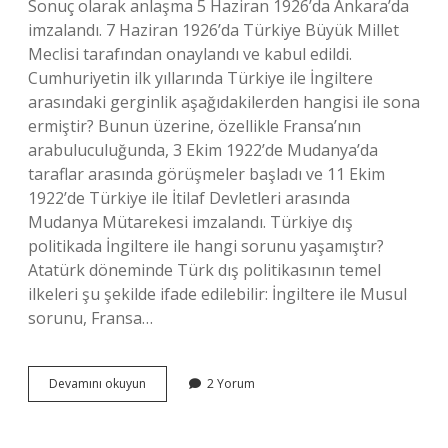
Sonuç olarak anlaşma 5 Haziran 1926’da Ankara’da
imzalandı. 7 Haziran 1926’da Türkiye Büyük Millet
Meclisi tarafından onaylandı ve kabul edildi.
Cumhuriyetin ilk yıllarında Türkiye ile İngiltere
arasındaki gerginlik aşağıdakilerden hangisi ile sona
ermiştir? Bunun üzerine, özellikle Fransa’nın
arabuluculuğunda, 3 Ekim 1922’de Mudanya’da
taraflar arasında görüşmeler başladı ve 11 Ekim
1922’de Türkiye ile İtilaf Devletleri arasında
Mudanya Mütarekesi imzalandı. Türkiye dış
politikada İngiltere ile hangi sorunu yaşamıştır?
Atatürk döneminde Türk dış politikasının temel
ilkeleri şu şekilde ifade edilebilir: İngiltere ile Musul
sorunu, Fransa…
Türkiye
Devamını okuyun
2 Yorum
Ingiltere
Gerginliği
Nasıl