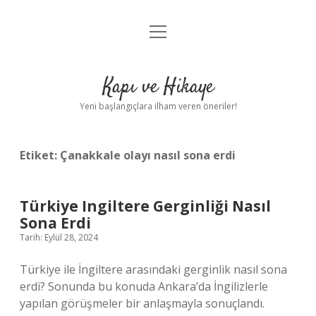
menüyü
Anasayfa
aç
Gizlilik Politikası
Kapı ve Hikaye
Yasal Uyarı
Yeni başlangıçlara ilham veren öneriler!
Hakkımızda
Etiket:
Çanakkale olayı nasıl sona erdi
Türkiye Ingiltere Gerginliği Nasıl
Sona Erdi
Tarih: Eylül 28, 2024
Türkiye ile İngiltere arasındaki gerginlik nasıl sona
erdi? Sonunda bu konuda Ankara’da İngilizlerle
yapılan görüşmeler bir anlaşmayla sonuçlandı.