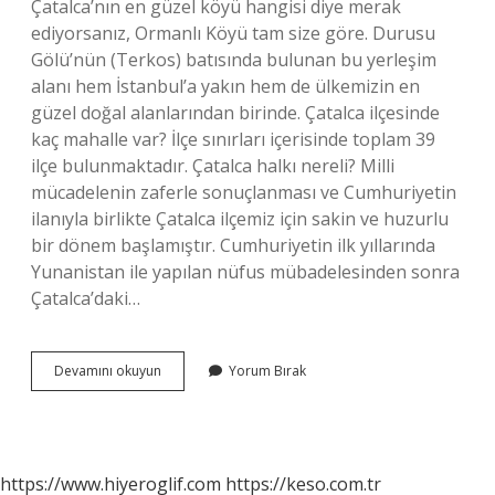
Çatalca’nın en güzel köyü hangisi diye merak
ediyorsanız, Ormanlı Köyü tam size göre. Durusu
Gölü’nün (Terkos) batısında bulunan bu yerleşim
alanı hem İstanbul’a yakın hem de ülkemizin en
güzel doğal alanlarından birinde. Çatalca ilçesinde
kaç mahalle var? İlçe sınırları içerisinde toplam 39
ilçe bulunmaktadır. Çatalca halkı nereli? Milli
mücadelenin zaferle sonuçlanması ve Cumhuriyetin
ilanıyla birlikte Çatalca ilçemiz için sakin ve huzurlu
bir dönem başlamıştır. Cumhuriyetin ilk yıllarında
Yunanistan ile yapılan nüfus mübadelesinden sonra
Çatalca’daki…
Çatalcanın
Devamını okuyun
Yorum Bırak
Köyleri
Hangileri
https://www.hiyeroglif.com
https://keso.com.tr