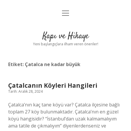
menüyü
Anasayfa
aç
Gizlilik Politikası
Kapı ve Hikaye
Yasal Uyarı
Yeni başlangıçlara ilham veren öneriler!
Hakkımızda
Etiket:
Çatalca ne kadar büyük
Çatalcanın Köyleri Hangileri
Tarih: Aralık 28, 2024
Çatalca’nın kaç tane köyü var? Çatalca ilçesine bağlı
toplam 27 köy bulunmaktadır. Çatalca’nın en güzel
köyü hangisidir? “İstanbul’dan uzak kalmamalıyım
ama tatile de çıkmalıyım” diyenlerdenseniz ve