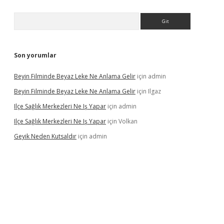
Arama
Son yorumlar
Beyin Filminde Beyaz Leke Ne Anlama Gelir
için
admin
Beyin Filminde Beyaz Leke Ne Anlama Gelir
için
Ilgaz
Ilçe Sağlık Merkezleri Ne Iş Yapar
için
admin
Ilçe Sağlık Merkezleri Ne Iş Yapar
için
Volkan
Geyik Neden Kutsaldır
için
admin
giriş